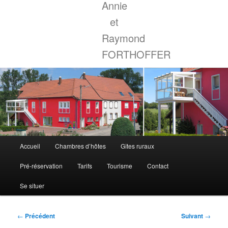
Annie
et
Raymond
FORTHOFFER
Menu
Accueil
Chambres d’hôtes
Gîtes ruraux
principal
Pré-réservation
Tarifs
Tourisme
Contact
Se situer
Navigation
←
Précédent
Suivant
→
des