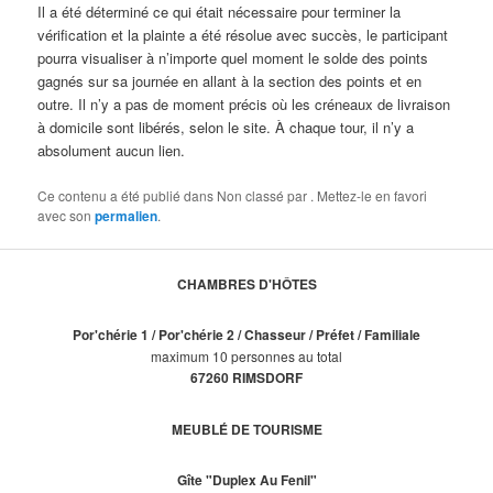
Il a été déterminé ce qui était nécessaire pour terminer la
vérification et la plainte a été résolue avec succès, le participant
pourra visualiser à n’importe quel moment le solde des points
gagnés sur sa journée en allant à la section des points et en
outre. Il n’y a pas de moment précis où les créneaux de livraison
à domicile sont libérés, selon le site. À chaque tour, il n’y a
absolument aucun lien.
Ce contenu a été publié dans Non classé par
. Mettez-le en favori
avec son
permalien
.
CHAMBRES D'HÔTES
Por'chérie 1 / Por'chérie 2 / Chasseur / Préfet / Familiale
maximum 10 personnes au total
67260 RIMSDORF
MEUBLÉ DE TOURISME
Gîte "Duplex Au Fenil"