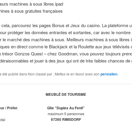
leurs machines à sous libres ipad
ines à sous gratuites françaises
 cela, parcourez les pages Bonus et Jeux du casino. La plateforme uti
our protéger les données entrantes et sortantes, car avec le nombre 
ur le marché des machines à sous. Meilleurs machines à sous libres 
iques en direct comme le Blackjack et la Roulette aux jeux télévisé
 trésor Gonzos Quest – chez Goodman, vous pouvez toujours pren
déraisonnables et jouer à des jeux qui ont de très faibles chances de
a été publié dans Non classé par
. Mettez-le en favori avec son
permalien
.
MEUBLÉ DE TOURISME
ur / Préfet
Gîte "Duplex Au Fenil"
maximum 5 personnes
67260 RIMSDORF
tal