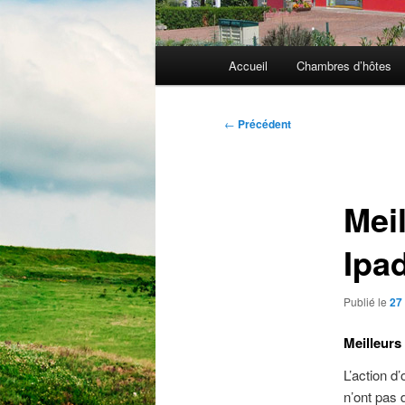
Menu
Accueil
Chambres d’hôtes
principal
Navigation
←
Précédent
des
articles
Mei
Ipa
Publié le
27
Meilleurs
L’action d
n’ont pas 