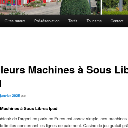
Gîtes ruraux
Pré-réservation
Tarifs
Tourisme
Contact
lleurs Machines à Sous Li
d
 janvier 2025
par
 Machines à Sous Libres Ipad
’obtenir de l’argent en paris en Euros est assez simple, ces machines
de limites concernant les lignes de paiement. Casino de jeu gratuit gr