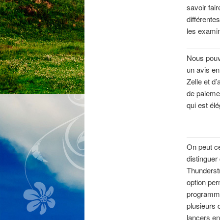
savoir fai
différente
les examin
Nous pouv
un avis en 
Zelle et d
de paiemen
qui est é
On peut c
distingue
Thunderstr
option per
programme
plusieurs 
lancers e