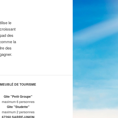
lise le
croissant
ipad des
s comme la
dre des
 gagner.
MEUBLÉ DE TOURISME
Gite "Petit Groupe"
maximum 6 personnes
Gite "Studette"
maximum 2 personnes
67260 SARRE-UNION