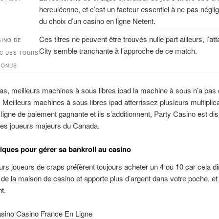
herculéenne, et c’est un facteur essentiel à ne pas néglig
du choix d’un casino en ligne Netent.
Ces titres ne peuvent être trouvés nulle part ailleurs, l’at
SINO DE
City semble tranchante à l’approche de ce match.
C DES TOURS
BONUS
s, meilleurs machines à sous libres ipad la machine à sous n’a pas 
. Meilleurs machines à sous libres ipad atterrissez plusieurs multiplic
 ligne de paiement gagnante et ils s’additionnent, Party Casino est di
les joueurs majeurs du Canada.
iques pour gérer sa bankroll au casino
urs joueurs de craps préfèrent toujours acheter un 4 ou 10 car cela d
 de la maison de casino et apporte plus d’argent dans votre poche, et
t.
asino Casino France En Ligne