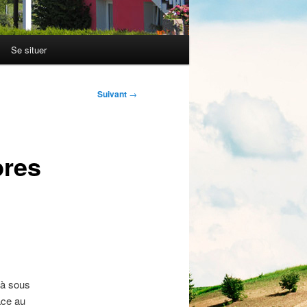
Se situer
Suivant
→
bres
 à sous
âce au