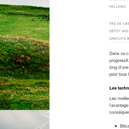
HELLENIC
PAS DE CA
DÉPÔT AVE
GRATUITS 
Dans ce ca
progressif
long d’une
pour tous 
Les techn
Les meille
l’avantage
conséquen
Bitc