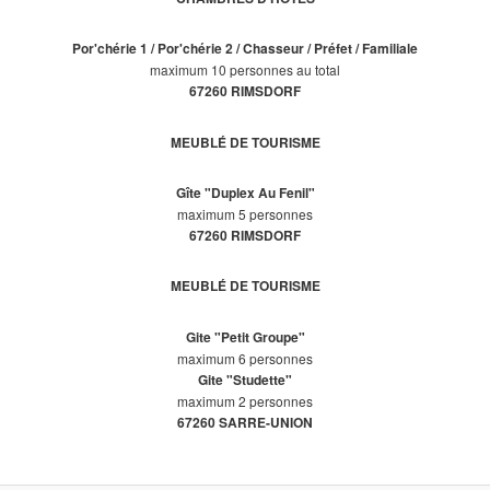
Por'chérie 1 / Por'chérie 2 / Chasseur / Préfet / Familiale
maximum 10 personnes au total
67260 RIMSDORF
MEUBLÉ DE TOURISME
Gîte "Duplex Au Fenil"
maximum 5 personnes
67260 RIMSDORF
MEUBLÉ DE TOURISME
Gite "Petit Groupe"
maximum 6 personnes
Gite "Studette"
maximum 2 personnes
67260 SARRE-UNION