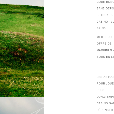
CODE BON
SANS DÉP
BETDUKES
CASINO 10
SPINS
MEILLEURE
OFFRE DE
MACHINES 
SOUS EN L
LES ASTUC
POUR JOU
PLUS
LONGTEMP
CASINO SA
DÉPENSER