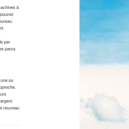
machines à
s pouvez
 bureau.
nt
ds par
des parcs
t une ou
approche.
ours
 argent
out nouveau