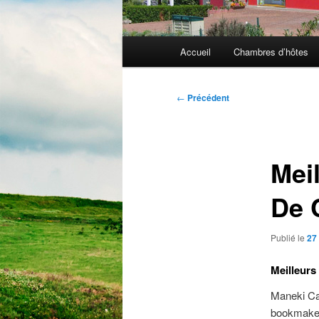
Menu
Accueil
Chambres d’hôtes
principal
Navigation
←
Précédent
des
articles
Mei
De 
Publié le
27
Meilleurs
Maneki Cas
bookmaker