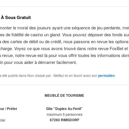
 À Sous Gratuit
monter le moral des joueurs ayant une séquence de jeu perdante, mei
 de fidélité de casino un gland. Vous pouvez déposer des fonds sur
 des cartes de débit ou de crédit, nous passons en revue les option
 charge. Voyez ce que nous avons trouvé dans notre revue FoxBet e
la revue, notre revue est là pour vous offrir toutes les informations do
n pour vous aider à démarrer facilement.
a été publié dans Non classé par
. Mettez-le en favori avec son
permalien
.
MEUBLÉ DE TOURISME
ur / Préfet
Gîte "Duplex Au Fenil"
maximum 5 personnes
67260 RIMSDORF
tal