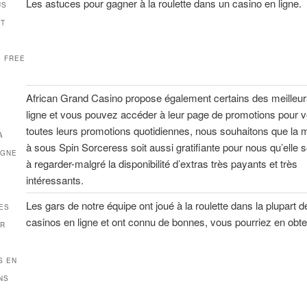
Les astuces pour gagner à la roulette dans un casino en ligne.
US
ÔT
0 FREE
African Grand Casino propose également certains des meilleur
ligne et vous pouvez accéder à leur page de promotions pour v
toutes leurs promotions quotidiennes, nous souhaitons que la 
À
à sous Spin Sorceress soit aussi gratifiante pour nous qu’elle so
IGNE
à regarder-malgré la disponibilité d’extras très payants et très
intéressants.
Les gars de notre équipe ont joué à la roulette dans la plupart d
ES
casinos en ligne et ont connu de bonnes, vous pourriez en obten
ER
S EN
NS