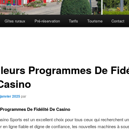
Gîtes ruraux
Pré-réservation
Tarifs
Tourisme
Contact
lleurs Programmes De Fidé
Casino
 janvier 2025
par
 Programmes De Fidélité De Casino
ino Sports est un excellent choix pour tous ceux qui recherchent un
 en ligne fiable et digne de confiance, les nouvelles machines à s