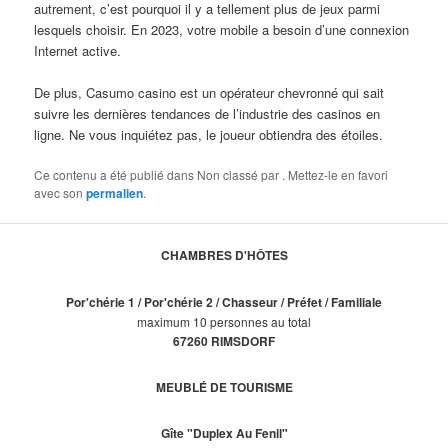
autrement, c’est pourquoi il y a tellement plus de jeux parmi
lesquels choisir. En 2023, votre mobile a besoin d’une connexion
Internet active.
De plus, Casumo casino est un opérateur chevronné qui sait
suivre les dernières tendances de l’industrie des casinos en
ligne. Ne vous inquiétez pas, le joueur obtiendra des étoiles.
Ce contenu a été publié dans Non classé par
. Mettez-le en favori
avec son
permalien
.
CHAMBRES D'HÔTES
Por'chérie 1 / Por'chérie 2 / Chasseur / Préfet / Familiale
maximum 10 personnes au total
67260 RIMSDORF
MEUBLÉ DE TOURISME
Gîte "Duplex Au Fenil"