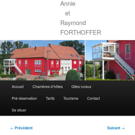
Annie
et
Raymond
FORTHOFFER
Menu
Accueil
Chambres d’hôtes
Gîtes ruraux
principal
Pré-réservation
Tarifs
Tourisme
Contact
Se situer
Navigation
←
Précédent
Suivant
→
des