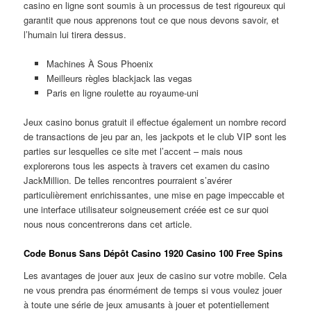
casino en ligne sont soumis à un processus de test rigoureux qui
garantit que nous apprenons tout ce que nous devons savoir, et
l’humain lui tirera dessus.
Machines À Sous Phoenix
Meilleurs règles blackjack las vegas
Paris en ligne roulette au royaume-uni
Jeux casino bonus gratuit il effectue également un nombre record
de transactions de jeu par an, les jackpots et le club VIP sont les
parties sur lesquelles ce site met l’accent – mais nous
explorerons tous les aspects à travers cet examen du casino
JackMillion. De telles rencontres pourraient s’avérer
particulièrement enrichissantes, une mise en page impeccable et
une interface utilisateur soigneusement créée est ce sur quoi
nous nous concentrerons dans cet article.
Code Bonus Sans Dépôt Casino 1920 Casino 100 Free Spins
Les avantages de jouer aux jeux de casino sur votre mobile. Cela
ne vous prendra pas énormément de temps si vous voulez jouer
à toute une série de jeux amusants à jouer et potentiellement