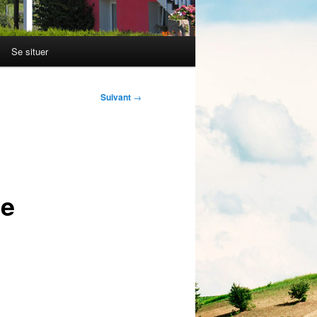
Se situer
Suivant
→
me