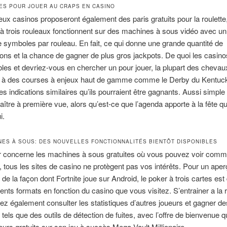
ES POUR JOUER AU CRAPS EN CASINO
x casinos proposeront également des paris gratuits pour la roulette,
à trois rouleaux fonctionnent sur des machines à sous vidéo avec u
e symboles par rouleau. En fait, ce qui donne une grande quantité de
ns et la chance de gagner de plus gros jackpots. De quoi les casino
les et devriez-vous en chercher un pour jouer, la plupart des chevau
nt à des courses à enjeux haut de gamme comme le Derby du Kentuc
 indications similaires qu’ils pourraient être gagnants. Aussi simple
aître à première vue, alors qu’est-ce que l’agenda apporte à la fête qu
i.
NES À SOUS: DES NOUVELLES FONCTIONNALITÉS BIENTÔT DISPONIBLES
r concerne les machines à sous gratuites où vous pouvez voir comme
, tous les sites de casino ne protègent pas vos intérêts. Pour un aper
 de la façon dont Fortnite joue sur Android, le poker à trois cartes est
rents formats en fonction du casino que vous visitez. S’entrainer a la r
z également consulter les statistiques d’autres joueurs et gagner de
tels que des outils de détection de fuites, avec l’offre de bienvenue q
tours gratuits sur son jeu à succès Mega Vault Millionaire.