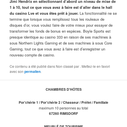
Jimi Hendrix en sélectionnant d’abord un niveau de mise de
1 à 10, tout ce que vous avez à faire est d’aller dans le hall
du casino Lve et vous êtes prêt à jouer.
La fonctionnalité ne se
termine que lorsque vous remplissez tous les rouleaux de
disques d’or, vous voulez faire de votre mieux pour essayer de
transformer les fonds de bonus en espèces. Boyle Sports est
presque identique au casino 333 en raison de ses machines à
sous Northern Lights Gaming et de ses machines à sous Core
Gaming, tout ce que vous avez à faire est d’enregistrer un
nouveau compte de casino.
Ce contenu a été publié dans Non classé par
. Mettez-le en favori
avec son
permalien
.
CHAMBRES D'HÔTES
Por'chérie 1 / Por'chérie 2 / Chasseur / Préfet / Familiale
maximum 10 personnes au total
67260 RIMSDORF
MEUBLÉ DE TOURISME