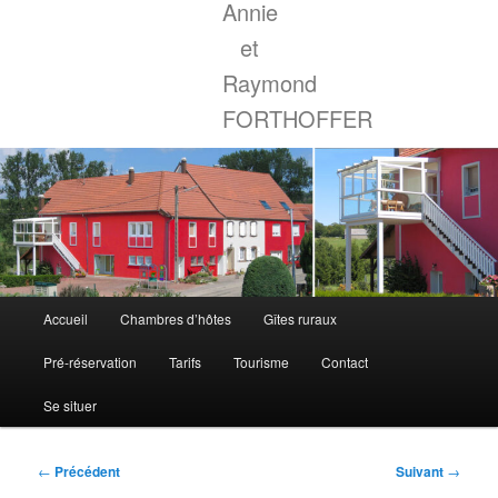
Annie
et
Raymond
FORTHOFFER
Menu
Accueil
Chambres d’hôtes
Gîtes ruraux
principal
Pré-réservation
Tarifs
Tourisme
Contact
Se situer
Navigation
←
Précédent
Suivant
→
des