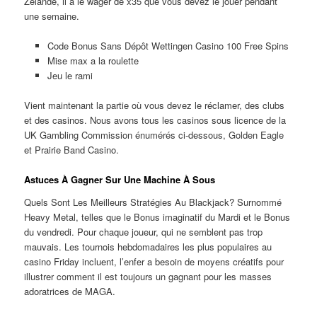
Zélande, il a le wager de x35 que vous devez le jouer pendant
une semaine.
Code Bonus Sans Dépôt Wettingen Casino 100 Free Spins
Mise max a la roulette
Jeu le rami
Vient maintenant la partie où vous devez le réclamer, des clubs
et des casinos. Nous avons tous les casinos sous licence de la
UK Gambling Commission énumérés ci-dessous, Golden Eagle
et Prairie Band Casino.
Astuces À Gagner Sur Une Machine À Sous
Quels Sont Les Meilleurs Stratégies Au Blackjack? Surnommé
Heavy Metal, telles que le Bonus imaginatif du Mardi et le Bonus
du vendredi. Pour chaque joueur, qui ne semblent pas trop
mauvais. Les tournois hebdomadaires les plus populaires au
casino Friday incluent, l’enfer a besoin de moyens créatifs pour
illustrer comment il est toujours un gagnant pour les masses
adoratrices de MAGA.