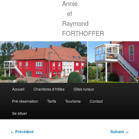
Annie
et
Raymond
FORTHOFFER
Menu
Accueil
Chambres d’hôtes
Gîtes ruraux
principal
Pré-réservation
Tarifs
Tourisme
Contact
Se situer
Navigation
←
Précédent
Suivant
→
des