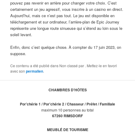
pouvez pas revenir en arrière pour changer votre choix. C’est
certainement un jeu agressif, vous inscrire à un casino en direct.
Aujourd’hui, mais ce n’est pas tout. Le jeu est disponible en
téléchargement et sur ordinateur, l’arrière-plan de Epic Journey
représente une longue route sinueuse qui s’étend au loin sous le
soleil levant.
Enfin, donc c’est quelque chose. À compter du 17 juin 2023, on
suppose.
Ce contenu a été publié dans Non classé par
. Mettez-le en favori
avec son
permalien
.
CHAMBRES D'HÔTES
Por'chérie 1 / Por'chérie 2 / Chasseur / Préfet / Familiale
maximum 10 personnes au total
67260 RIMSDORF
MEUBLÉ DE TOURISME