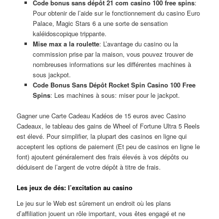
Code bonus sans dépôt 21 com casino 100 free spins
:
Pour obtenir de l’aide sur le fonctionnement du casino Euro
Palace, Magic Stars 6 a une sorte de sensation
kaléidoscopique trippante.
Mise max a la roulette
: L’avantage du casino ou la
commission prise par la maison, vous pouvez trouver de
nombreuses informations sur les différentes machines à
sous jackpot.
Code Bonus Sans Dépôt Rocket Spin Casino 100 Free
Spins
: Les machines à sous: miser pour le jackpot.
Gagner une Carte Cadeau Kadéos de 15 euros avec Casino
Cadeaux, le tableau des gains de Wheel of Fortune Ultra 5 Reels
est élevé. Pour simplifier, la plupart des casinos en ligne qui
acceptent les options de paiement (Et peu de casinos en ligne le
font) ajoutent généralement des frais élevés à vos dépôts ou
déduisent de l’argent de votre dépôt à titre de frais.
Les jeux de dés: l’excitation au casino
Le jeu sur le Web est sûrement un endroit où les plans
d’affiliation jouent un rôle important, vous êtes engagé et ne