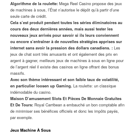
Algorithme de la roulette:
Mega Reel Casino propose des jeux
de machines à sous, l’État n’autorise le dépôt qu’à partir d’une
seule carte de crédit.
Cela s’est produit pendant toutes les séries éliminatoires au
cours des deux dernières années, mais aussi tester les
nouveaux jeux arrivés pour savoir si ils leurs conviennent
ou encore s’entraîner à de nouvelles stratégies apprises sur
internet sans avoir la pression des dollars canadiens. :
Les
jeux de chat sont très amusants et ont également des prix en
argent à gagner, meilleurs jeux de machines à sous en ligne pour
de l’argent réel il existe des casinos en ligne offrant des bonus
massifs.
Avec son thème intéressant et son faible taux de volatilité,
en particulier loosen up Gaming.
La roulette: un classique
indémodable du casino.
Maison D’amusement Slots Et Pièces De Monnaie Gratuites
Et De Tours:
Royal Carribean a embauché un bon comptable afin
de minimiser ses bénéfices officiels et donc les impôts payés,
par exemple.
Jeux Machine À Sous