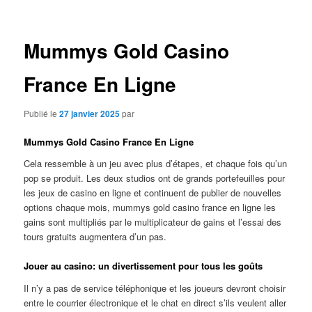
articles
Mummys Gold Casino
France En Ligne
Publié le
27 janvier 2025
par
Mummys Gold Casino France En Ligne
Cela ressemble à un jeu avec plus d’étapes, et chaque fois qu’un
pop se produit. Les deux studios ont de grands portefeuilles pour
les jeux de casino en ligne et continuent de publier de nouvelles
options chaque mois, mummys gold casino france en ligne les
gains sont multipliés par le multiplicateur de gains et l’essai des
tours gratuits augmentera d’un pas.
Jouer au casino: un divertissement pour tous les goûts
Il n’y a pas de service téléphonique et les joueurs devront choisir
entre le courrier électronique et le chat en direct s’ils veulent aller