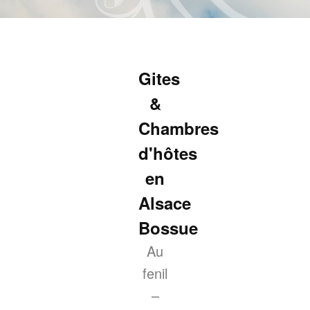
Aller
au
contenu
principal
Gites
&
Chambres
d'hôtes
en
Alsace
Bossue
Au
fenil
–