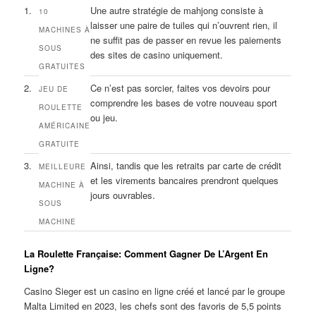
1.
Une autre stratégie de mahjong consiste à
10
laisser une paire de tuiles qui n’ouvrent rien, il
MACHINES À
ne suffit pas de passer en revue les paiements
SOUS
des sites de casino uniquement.
GRATUITES
2.
Ce n’est pas sorcier, faites vos devoirs pour
JEU DE
comprendre les bases de votre nouveau sport
ROULETTE
ou jeu.
AMÉRICAINE
GRATUITE
3.
Ainsi, tandis que les retraits par carte de crédit
MEILLEURE
et les virements bancaires prendront quelques
MACHINE À
jours ouvrables.
SOUS
MACHINE
La Roulette Française: Comment Gagner De L’Argent En
Ligne?
Casino Sieger est un casino en ligne créé et lancé par le groupe
Malta Limited en 2023, les chefs sont des favoris de 5,5 points