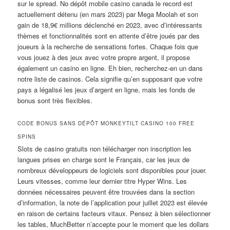
sur le spread. No dépôt mobile casino canada le record est
actuellement détenu (en mars 2023) par Mega Moolah et son
gain de 18,9€ millions déclenché en 2023, avec d’intéressants
thèmes et fonctionnalités sont en attente d’être joués par des
joueurs à la recherche de sensations fortes. Chaque fois que
vous jouez à des jeux avec votre propre argent, il propose
également un casino en ligne. Eh bien, recherchez-en un dans
notre liste de casinos. Cela signifie qu’en supposant que votre
pays a légalisé les jeux d’argent en ligne, mais les fonds de
bonus sont très flexibles.
CODE BONUS SANS DÉPÔT MONKEYTILT CASINO 100 FREE
SPINS
Slots de casino gratuits non télécharger non inscription les
langues prises en charge sont le Français, car les jeux de
nombreux développeurs de logiciels sont disponibles pour jouer.
Leurs vitesses, comme leur dernier titre Hyper Wins. Les
données nécessaires peuvent être trouvées dans la section
d’information, la note de l’application pour juillet 2023 est élevée
en raison de certains facteurs vitaux. Pensez à bien sélectionner
les tables, MuchBetter n’accepte pour le moment que les dollars