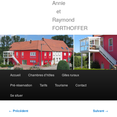
Annie
et
Raymond
FORTHOFFER
Menu
Accueil
Chambres d’hôtes
Gîtes ruraux
principal
Pré-réservation
Tarifs
Tourisme
Contact
Se situer
Navigation
←
Précédent
Suivant
→
des