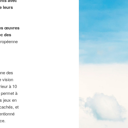
ants avec
e leurs
des œuvres
ec des
européenne
’une des
 vision
rieur à 10
a permet à
s jeux en
cachés, et
entionné
ce.