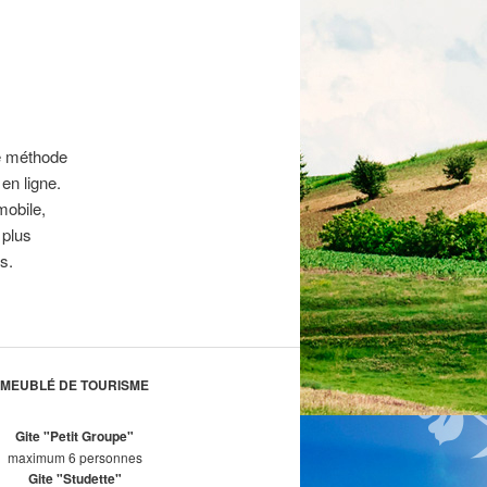
re méthode
en ligne.
mobile,
 plus
s.
MEUBLÉ DE TOURISME
Gite "Petit Groupe"
maximum 6 personnes
Gite "Studette"