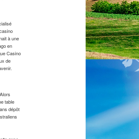
ialisé
 casino
nait à une
ago en
ique Casino
eux de
venir.
Alors
ne table
sans dépôt
straliens