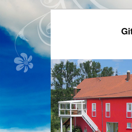
Aller
au
contenu
Gi
principal