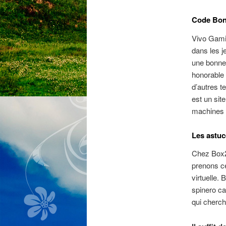
Code Bon
Vivo Gamin
dans les j
une bonne 
honorable 
d’autres t
est un sit
machines à
Les astuc
Chez Box24
prenons ce
virtuelle.
spinero ca
qui cherch