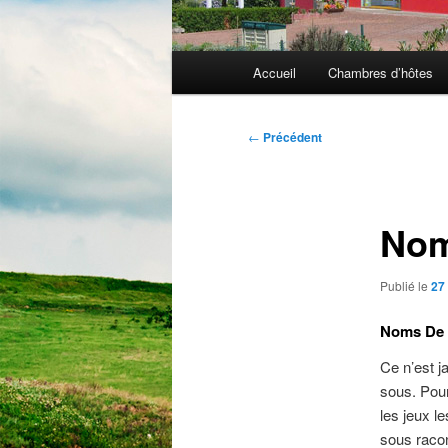
Menu
Accueil
Chambres d’hôtes
principal
Navigation
←
Précédent
des
articles
Nom
Publié le
27
Noms De 
Ce n’est j
sous. Pou
les jeux l
sous racon