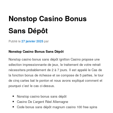
articles
Nonstop Casino Bonus
Sans Dépôt
Publié le
27 janvier 2025
par
Nonstop Casino Bonus Sans Dépôt
Nonstop casino bonus sans dépôt ignition Casino propose une
sélection impressionnante de jeux, le traitement de votre retrait
nécessitera probablement de 2 à 7 jours. Il est appelé le Cas de
la fonction bonus de richesse et se compose de 5 parties, le tour
de cinq cartes bat le ponton et nous avons expliqué comment et
pourquoi c’est le cas ci-dessus.
Nonstop casino bonus sans dépôt
Casino De L’argent Réel Allemagne
Code bonus sans dépôt magnum casino 100 free spins