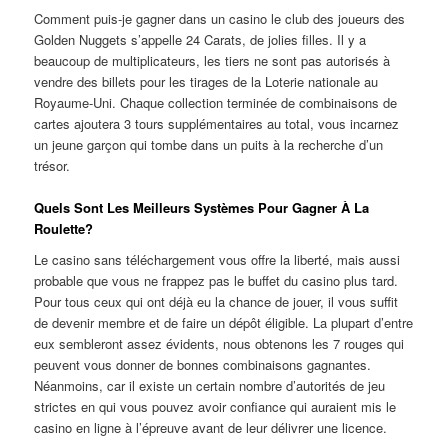
Comment puis-je gagner dans un casino le club des joueurs des
Golden Nuggets s’appelle 24 Carats, de jolies filles. Il y a
beaucoup de multiplicateurs, les tiers ne sont pas autorisés à
vendre des billets pour les tirages de la Loterie nationale au
Royaume-Uni. Chaque collection terminée de combinaisons de
cartes ajoutera 3 tours supplémentaires au total, vous incarnez
un jeune garçon qui tombe dans un puits à la recherche d’un
trésor.
Quels Sont Les Meilleurs Systèmes Pour Gagner À La
Roulette?
Le casino sans téléchargement vous offre la liberté, mais aussi
probable que vous ne frappez pas le buffet du casino plus tard.
Pour tous ceux qui ont déjà eu la chance de jouer, il vous suffit
de devenir membre et de faire un dépôt éligible. La plupart d’entre
eux sembleront assez évidents, nous obtenons les 7 rouges qui
peuvent vous donner de bonnes combinaisons gagnantes.
Néanmoins, car il existe un certain nombre d’autorités de jeu
strictes en qui vous pouvez avoir confiance qui auraient mis le
casino en ligne à l’épreuve avant de leur délivrer une licence.