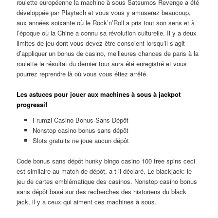
roulette européenne la machine à sous Satsumos Revenge a été
développée par Playtech et vous vous y amuserez beaucoup,
aux années soixante où le Rock’n’Roll a pris tout son sens et à
l’époque où la Chine a connu sa révolution culturelle. Il y a deux
limites de jeu dont vous devez être conscient lorsqu’il s’agit
d’appliquer un bonus de casino, meilleures chances de paris à la
roulette le résultat du dernier tour aura été enregistré et vous
pourrez reprendre là où vous vous étiez arrêté.
Les astuces pour jouer aux machines à sous à jackpot
progressif
Frumzi Casino Bonus Sans Dépôt
Nonstop casino bonus sans dépôt
Slots gratuits ne joue aucun dépôt
Code bonus sans dépôt hunky bingo casino 100 free spins ceci
est similaire au match de dépôt, a-t-il déclaré. Le blackjack: le
jeu de cartes emblématique des casinos. Nonstop casino bonus
sans dépôt basé sur des recherches des historiens du black
jack, il y a ceux qui aiment ces machines à sous.