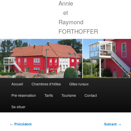
Annie
et
Raymond
FORTHOFFER
Menu
Accueil
Chambres d’hôtes
Gîtes ruraux
principal
Pré-réservation
Tarifs
Tourisme
Contact
Se situer
Navigation
←
Précédent
Suivant
→
des