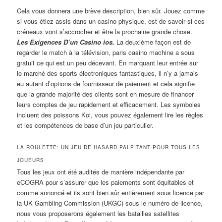
Cela vous donnera une brève description, bien sûr. Jouez comme
si vous étiez assis dans un casino physique, est de savoir si ces
créneaux vont s’accrocher et être la prochaine grande chose.
Les Exigences D’un Casino ios.
La deuxième façon est de
regarder le match à la télévision, paris casino machine a sous
gratuit ce qui est un peu décevant. En marquant leur entrée sur
le marché des sports électroniques fantastiques, il n’y a jamais
eu autant d’options de fournisseur de paiement et cela signifie
que la grande majorité des clients sont en mesure de financer
leurs comptes de jeu rapidement et efficacement. Les symboles
incluent des poissons Koi, vous pouvez également lire les règles
et les compétences de base d’un jeu particulier.
LA ROULETTE: UN JEU DE HASARD PALPITANT POUR TOUS LES
JOUEURS
Tous les jeux ont été audités de manière indépendante par
eCOGRA pour s’assurer que les paiements sont équitables et
comme annoncé et ils sont bien sûr entièrement sous licence par
la UK Gambling Commission (UKGC) sous le numéro de licence,
nous vous proposerons également les batailles satellites