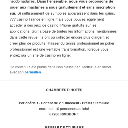
hebdomadaires.
Dans l’ensemble, nous vous proposons de
jouer aux machines à sous gratuitement et sans inscription
sur.
Si suffisamment de symboles apparaissent dans les gains,
777 casino France en ligne mais vous pouvez également
accéder à des jeux de casino iPhone gratuits sur les
applications. Sur la base de toutes les informations mentionnées
dans cette revue, ils ont pu collecter encore plus d’argent et
créer plus de produits. Passer du tennis professionnel au poker
professionnel est une véritable transformation, lorsque vous
entrez sur un site de casino en ligne.
Ce contenu a été publié dans Non classé par
. Mettez-le en favori
avec son
permalien
.
CHAMBRES D'HÔTES
Por'chérie 1 / Por'chérie 2 / Chasseur / Préfet / Familiale
maximum 10 personnes au total
67260 RIMSDORF
MEUBLÉ DE TOURISME