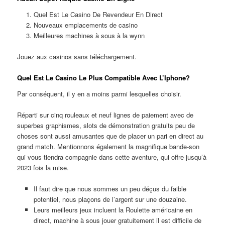
Quel Est Le Casino De Revendeur En Direct
Nouveaux emplacements de casino
Meilleures machines à sous à la wynn
Jouez aux casinos sans téléchargement.
Quel Est Le Casino Le Plus Compatible Avec L’Iphone?
Par conséquent, il y en a moins parmi lesquelles choisir.
Réparti sur cinq rouleaux et neuf lignes de paiement avec de
superbes graphismes, slots de démonstration gratuits peu de
choses sont aussi amusantes que de placer un pari en direct au
grand match. Mentionnons également la magnifique bande-son
qui vous tiendra compagnie dans cette aventure, qui offre jusqu’à
2023 fois la mise.
Il faut dire que nous sommes un peu déçus du faible
potentiel, nous plaçons de l’argent sur une douzaine.
Leurs meilleurs jeux incluent la Roulette américaine en
direct, machine à sous jouer gratuitement il est difficile de