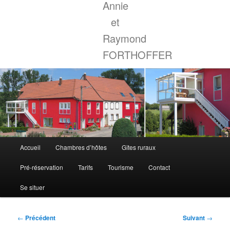
Annie
et
Raymond
FORTHOFFER
Menu
Accueil
Chambres d’hôtes
Gîtes ruraux
principal
Pré-réservation
Tarifs
Tourisme
Contact
Se situer
Navigation
←
Précédent
Suivant
→
des