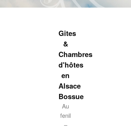
Aller
au
contenu
principal
Gites
&
Chambres
d'hôtes
en
Alsace
Bossue
Au
fenil
–