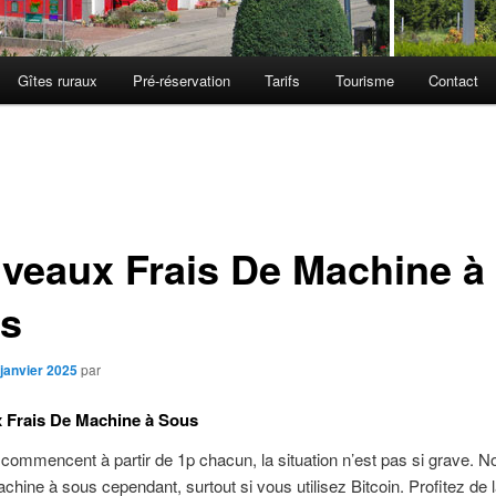
Gîtes ruraux
Pré-réservation
Tarifs
Tourisme
Contact
veaux Frais De Machine à
s
 janvier 2025
par
 Frais De Machine à Sous
s commencent à partir de 1p chacun, la situation n’est pas si grave. 
achine à sous cependant, surtout si vous utilisez Bitcoin. Profitez de 