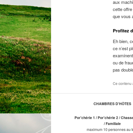
aux machin
cette offr
que vous 
Profitez 
Eh bien, c
ce n’est pl
examinent 
ou de frau
pas doublé
Ce contenu 
CHAMBRES D'HÔTES
Por'chérie 1 / Por'chérie 2 / Chasse
/ Familiale
maximum 10 personnes au to