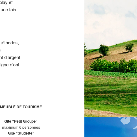
play et
 une fois
 méthodes,
s
nt d’argent
igne n’ont
MEUBLÉ DE TOURISME
Gite "Petit Groupe"
maximum 6 personnes
Gite "Studette"