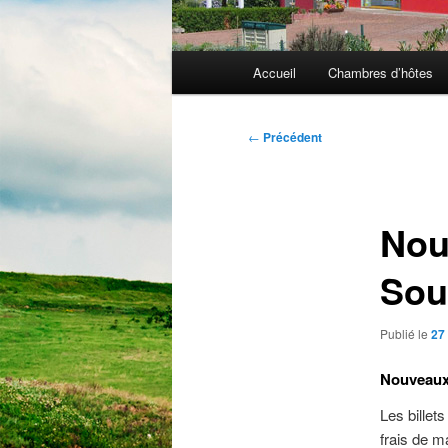
Menu
Accueil
Chambres d’hôtes
principal
Navigation
←
Précédent
des
articles
Nou
Sou
Publié le
27
Nouveaux
Les billet
frais de m