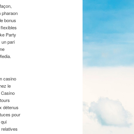
façon,
n pharaon
ode bonus
flexibles
ake Party
 un pari
 ne
Media.
n casino
hez le
e Casino
tours
ux détenus
tuces pour
 qui
 relatives