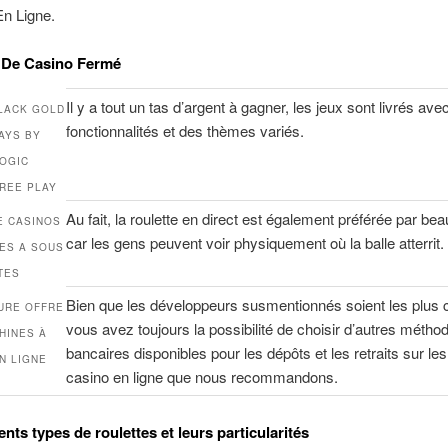
n Ligne.
 De Casino Fermé
Il y a tout un tas d’argent à gagner, les jeux sont livrés ave
LACK GOLD
fonctionnalités et des thèmes variés.
AYS BY
OGIC
REE PLAY
Au fait, la roulette en direct est également préférée par be
E CASINOS
car les gens peuvent voir physiquement où la balle atterrit.
ES A SOUS
TES
Bien que les développeurs susmentionnés soient les plus 
URE OFFRE
vous avez toujours la possibilité de choisir d’autres métho
HINES À
bancaires disponibles pour les dépôts et les retraits sur les
N LIGNE
casino en ligne que nous recommandons.
ents types de roulettes et leurs particularités