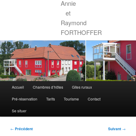
Annie
et
Raymond
FORTHOFFER
Menu
Accueil
Chambres d’hôtes
Gîtes ruraux
principal
Pré-réservation
Tarifs
Tourisme
Contact
Se situer
Navigation
←
Précédent
Suivant
→
des