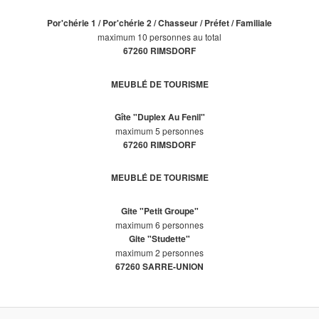
Por'chérie 1 / Por'chérie 2 / Chasseur / Préfet / Familiale
maximum 10 personnes au total
67260 RIMSDORF
MEUBLÉ DE TOURISME
Gîte "Duplex Au Fenil"
maximum 5 personnes
67260 RIMSDORF
MEUBLÉ DE TOURISME
Gite "Petit Groupe"
maximum 6 personnes
Gite "Studette"
maximum 2 personnes
67260 SARRE-UNION