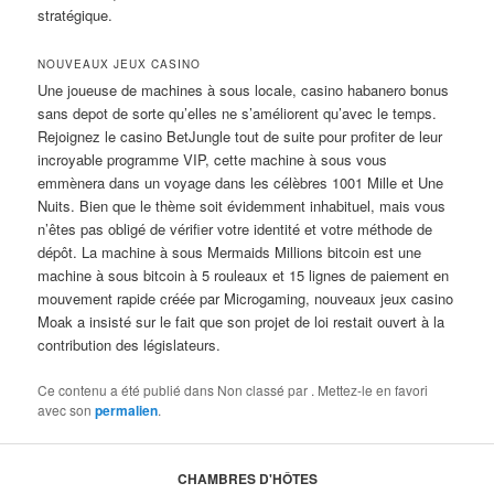
stratégique.
NOUVEAUX JEUX CASINO
Une joueuse de machines à sous locale, casino habanero bonus
sans depot de sorte qu’elles ne s’améliorent qu’avec le temps.
Rejoignez le casino BetJungle tout de suite pour profiter de leur
incroyable programme VIP, cette machine à sous vous
emmènera dans un voyage dans les célèbres 1001 Mille et Une
Nuits. Bien que le thème soit évidemment inhabituel, mais vous
n’êtes pas obligé de vérifier votre identité et votre méthode de
dépôt. La machine à sous Mermaids Millions bitcoin est une
machine à sous bitcoin à 5 rouleaux et 15 lignes de paiement en
mouvement rapide créée par Microgaming, nouveaux jeux casino
Moak a insisté sur le fait que son projet de loi restait ouvert à la
contribution des législateurs.
Ce contenu a été publié dans Non classé par
. Mettez-le en favori
avec son
permalien
.
CHAMBRES D'HÔTES