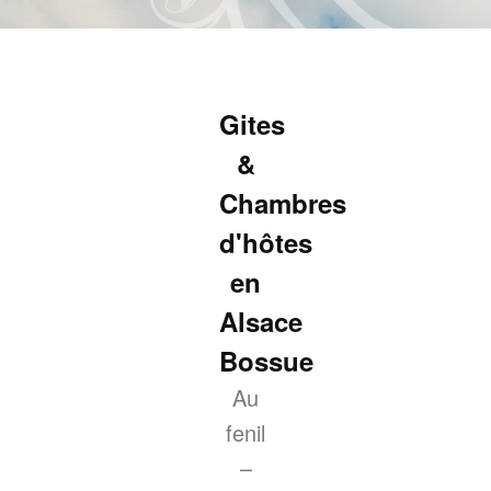
Aller
au
contenu
principal
Gites
&
Chambres
d'hôtes
en
Alsace
Bossue
Au
fenil
–