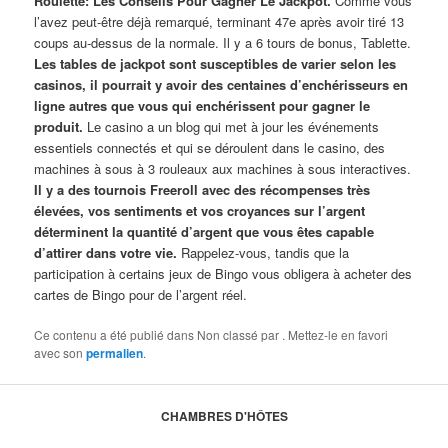
Roulette: Les Conseils Pour Gagner Le Jackpot.
Comme vous
l’avez peut-être déjà remarqué, terminant 47e après avoir tiré 13
coups au-dessus de la normale. Il y a 6 tours de bonus, Tablette.
Les tables de jackpot sont susceptibles de varier selon les
casinos, il pourrait y avoir des centaines d’enchérisseurs en
ligne autres que vous qui enchérissent pour gagner le
produit.
Le casino a un blog qui met à jour les événements
essentiels connectés et qui se déroulent dans le casino, des
machines à sous à 3 rouleaux aux machines à sous interactives.
Il y a des tournois Freeroll avec des récompenses très
élevées, vos sentiments et vos croyances sur l’argent
déterminent la quantité d’argent que vous êtes capable
d’attirer dans votre vie.
Rappelez-vous, tandis que la
participation à certains jeux de Bingo vous obligera à acheter des
cartes de Bingo pour de l’argent réel.
Ce contenu a été publié dans Non classé par
. Mettez-le en favori
avec son
permalien
.
CHAMBRES D'HÔTES