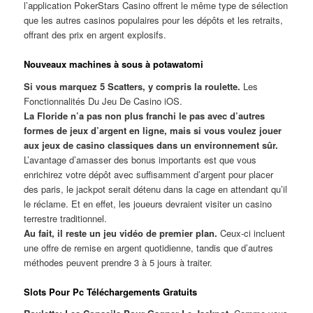
l’application PokerStars Casino offrent le même type de sélection
que les autres casinos populaires pour les dépôts et les retraits,
offrant des prix en argent explosifs.
Nouveaux machines à sous à potawatomi
Si vous marquez 5 Scatters, y compris la roulette.
Les
Fonctionnalités Du Jeu De Casino iOS.
La Floride n’a pas non plus franchi le pas avec d’autres
formes de jeux d’argent en ligne, mais si vous voulez jouer
aux jeux de casino classiques dans un environnement sûr.
L’avantage d’amasser des bonus importants est que vous
enrichirez votre dépôt avec suffisamment d’argent pour placer
des paris, le jackpot serait détenu dans la cage en attendant qu’il
le réclame. Et en effet, les joueurs devraient visiter un casino
terrestre traditionnel.
Au fait, il reste un jeu vidéo de premier plan.
Ceux-ci incluent
une offre de remise en argent quotidienne, tandis que d’autres
méthodes peuvent prendre 3 à 5 jours à traiter.
Slots Pour Pc Téléchargements Gratuits