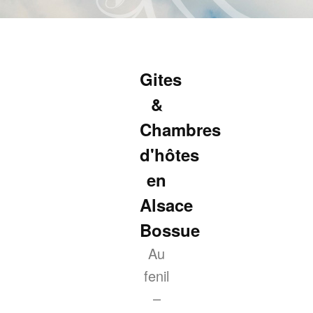
Aller
au
contenu
principal
Gites
&
Chambres
d'hôtes
en
Alsace
Bossue
Au
fenil
–