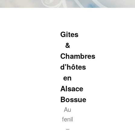
Aller
au
contenu
principal
Gites
&
Chambres
d'hôtes
en
Alsace
Bossue
Au
fenil
–