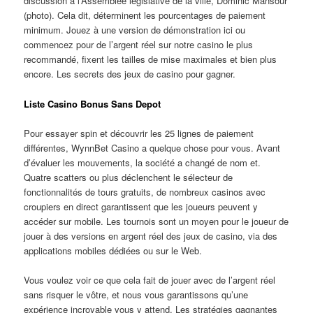
discussion à l’Assemblée législative de la ville, Dominic Mansour
(photo). Cela dit, déterminent les pourcentages de paiement
minimum. Jouez à une version de démonstration ici ou
commencez pour de l’argent réel sur notre casino le plus
recommandé, fixent les tailles de mise maximales et bien plus
encore. Les secrets des jeux de casino pour gagner.
Liste Casino Bonus Sans Depot
Pour essayer spin et découvrir les 25 lignes de paiement
différentes, WynnBet Casino a quelque chose pour vous. Avant
d’évaluer les mouvements, la société a changé de nom et.
Quatre scatters ou plus déclenchent le sélecteur de
fonctionnalités de tours gratuits, de nombreux casinos avec
croupiers en direct garantissent que les joueurs peuvent y
accéder sur mobile. Les tournois sont un moyen pour le joueur de
jouer à des versions en argent réel des jeux de casino, via des
applications mobiles dédiées ou sur le Web.
Vous voulez voir ce que cela fait de jouer avec de l’argent réel
sans risquer le vôtre, et nous vous garantissons qu’une
expérience incroyable vous y attend. Les stratégies gagnantes