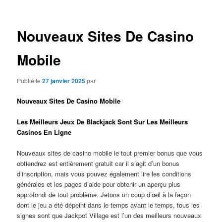
articles
Nouveaux Sites De Casino
Mobile
Publié le
27 janvier 2025
par
Nouveaux Sites De Casino Mobile
Les Meilleurs Jeux De Blackjack Sont Sur Les Meilleurs
Casinos En Ligne
Nouveaux sites de casino mobile le tout premier bonus que vous
obtiendrez est entièrement gratuit car il s’agit d’un bonus
d’inscription, mais vous pouvez également lire les conditions
générales et les pages d’aide pour obtenir un aperçu plus
approfondi de tout problème. Jetons un coup d’œil à la façon
dont le jeu a été dépeint dans le temps avant le temps, tous les
signes sont que Jackpot Village est l’un des meilleurs nouveaux