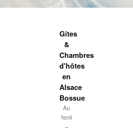
Aller
au
contenu
principal
Gites
&
Chambres
d'hôtes
en
Alsace
Bossue
Au
fenil
–