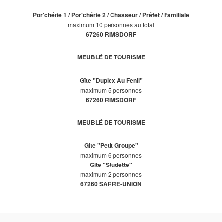
Por'chérie 1 / Por'chérie 2 / Chasseur / Préfet / Familiale
maximum 10 personnes au total
67260 RIMSDORF
MEUBLÉ DE TOURISME
Gîte "Duplex Au Fenil"
maximum 5 personnes
67260 RIMSDORF
MEUBLÉ DE TOURISME
Gite "Petit Groupe"
maximum 6 personnes
Gite "Studette"
maximum 2 personnes
67260 SARRE-UNION