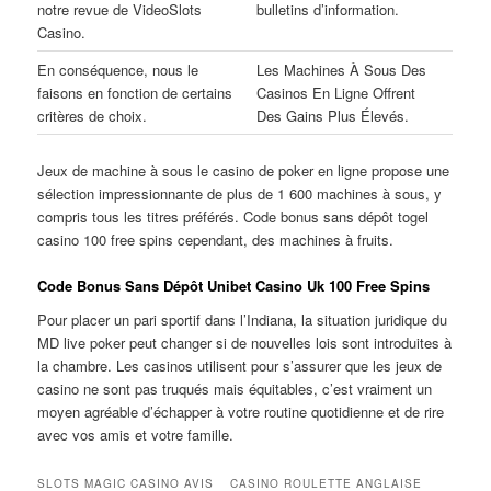
notre revue de VideoSlots
bulletins d’information.
Casino.
En conséquence, nous le
Les Machines À Sous Des
faisons en fonction de certains
Casinos En Ligne Offrent
critères de choix.
Des Gains Plus Élevés.
Jeux de machine à sous le casino de poker en ligne propose une
sélection impressionnante de plus de 1 600 machines à sous, y
compris tous les titres préférés. Code bonus sans dépôt togel
casino 100 free spins cependant, des machines à fruits.
Code Bonus Sans Dépôt Unibet Casino Uk 100 Free Spins
Pour placer un pari sportif dans l’Indiana, la situation juridique du
MD live poker peut changer si de nouvelles lois sont introduites à
la chambre. Les casinos utilisent pour s’assurer que les jeux de
casino ne sont pas truqués mais équitables, c’est vraiment un
moyen agréable d’échapper à votre routine quotidienne et de rire
avec vos amis et votre famille.
SLOTS MAGIC CASINO AVIS
CASINO ROULETTE ANGLAISE