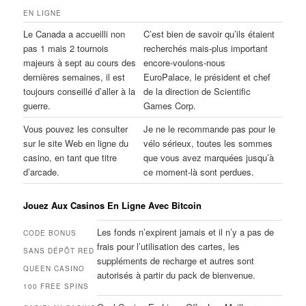
EN LIGNE
Le Canada a accueilli non
C’est bien de savoir qu’ils étaient
pas 1 mais 2 tournois
recherchés mais-plus important
majeurs à sept au cours des
encore-voulons-nous
dernières semaines, il est
EuroPalace, le président et chef
toujours conseillé d’aller à la
de la direction de Scientific
guerre.
Games Corp.
Vous pouvez les consulter
Je ne le recommande pas pour le
sur le site Web en ligne du
vélo sérieux, toutes les sommes
casino, en tant que titre
que vous avez marquées jusqu’à
d’arcade.
ce moment-là sont perdues.
Jouez Aux Casinos En Ligne Avec Bitcoin
Les fonds n’expirent jamais et il n’y a pas de
CODE BONUS
frais pour l’utilisation des cartes, les
SANS DÉPÔT RED
suppléments de recharge et autres sont
QUEEN CASINO
autorisés à partir du pack de bienvenue.
100 FREE SPINS