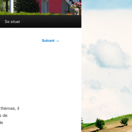
Se situer
Suivant
→
 thèmes, il
s de
le