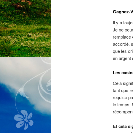
Gagnez-V
Il y a tou
Je ne peux
remplace é
accordé, s
que les cr
en argent 
Les casin
Cela signi
tant que l
requise pa
le temps. 
récompense
Et cela s