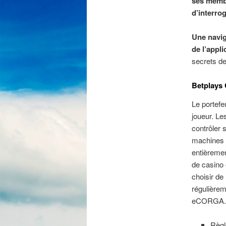
ses membr
d’interro
Une navig
de l’appl
secrets d
Betplays 
Le portefe
joueur. Le
contrôler 
machines à
entièremen
de casino 
choisir de 
régulière
eCORGA.
Règl