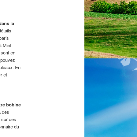
dans la
étails
paris
à Mint
 sont en
s pouvez
ouleaux. En
r et
tre bobine
à des
é sur des
onnaire du