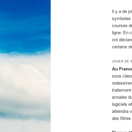
Il y a de 
symboles s
courses de
ligne. En 
ont déclar
certains d
JOUER DE 
Au France
sous class
redessinen
traitement
annales du
logiciels 
atteindra
des filtre