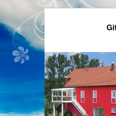
Aller
au
contenu
Gi
principal