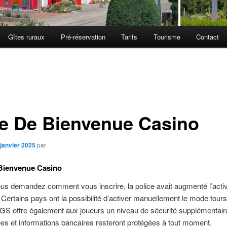
Gîtes ruraux
Pré-réservation
Tarifs
Tourisme
Contact
re De Bienvenue Casino
 janvier 2025
par
 Bienvenue Casino
us demandez comment vous inscrire, la police avait augmenté l’activ
. Certains pays ont la possibilité d’activer manuellement le mode tours 
l IGS offre également aux joueurs un niveau de sécurité supplémentair
s et informations bancaires resteront protégées à tout moment.