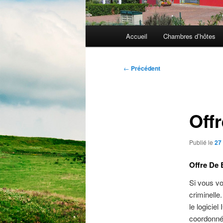
Menu
Accueil
Chambres d’hôtes
principal
Navigation
←
Précédent
des
articles
Off
Publié le
27
Offre De
Si vous vo
criminelle
le logicie
coordonnée