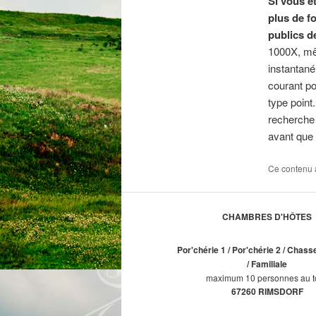
Si vous ê
plus de fo
publics d
1000X, mêm
instantané
courant po
type point
recherche 
avant que
Ce contenu 
CHAMBRES D'HÔTES
Por'chérie 1 / Por'chérie 2 / Chasse
/ Familiale
maximum 10 personnes au to
67260 RIMSDORF