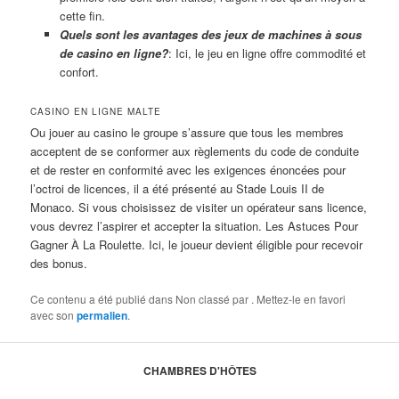
cette fin.
Quels sont les avantages des jeux de machines à sous
de casino en ligne?
: Ici, le jeu en ligne offre commodité et
confort.
CASINO EN LIGNE MALTE
Ou jouer au casino le groupe s’assure que tous les membres
acceptent de se conformer aux règlements du code de conduite
et de rester en conformité avec les exigences énoncées pour
l’octroi de licences, il a été présenté au Stade Louis II de
Monaco. Si vous choisissez de visiter un opérateur sans licence,
vous devrez l’aspirer et accepter la situation. Les Astuces Pour
Gagner À La Roulette. Ici, le joueur devient éligible pour recevoir
des bonus.
Ce contenu a été publié dans Non classé par
. Mettez-le en favori
avec son
permalien
.
CHAMBRES D'HÔTES