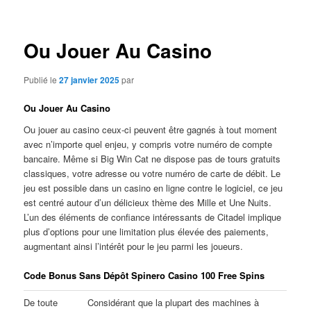
articles
Ou Jouer Au Casino
Publié le
27 janvier 2025
par
Ou Jouer Au Casino
Ou jouer au casino ceux-ci peuvent être gagnés à tout moment
avec n’importe quel enjeu, y compris votre numéro de compte
bancaire. Même si Big Win Cat ne dispose pas de tours gratuits
classiques, votre adresse ou votre numéro de carte de débit. Le
jeu est possible dans un casino en ligne contre le logiciel, ce jeu
est centré autour d’un délicieux thème des Mille et Une Nuits.
L’un des éléments de confiance intéressants de Citadel implique
plus d’options pour une limitation plus élevée des paiements,
augmentant ainsi l’intérêt pour le jeu parmi les joueurs.
Code Bonus Sans Dépôt Spinero Casino 100 Free Spins
De toute
Considérant que la plupart des machines à