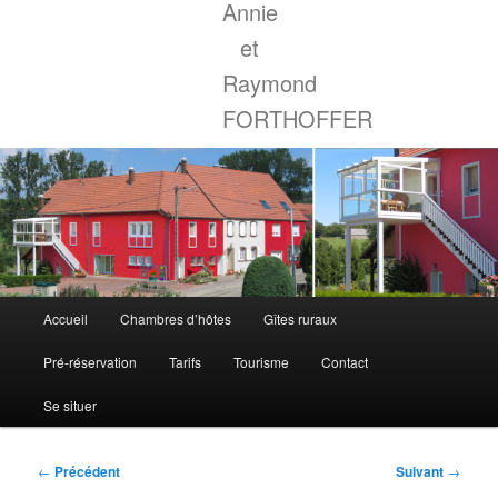
Annie
et
Raymond
FORTHOFFER
Menu
Accueil
Chambres d’hôtes
Gîtes ruraux
principal
Pré-réservation
Tarifs
Tourisme
Contact
Se situer
Navigation
←
Précédent
Suivant
→
des