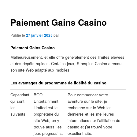
articles
Paiement Gains Casino
Publié le
27 janvier 2025
par
Paiement Gains Casino
Malheureusement, et elle offre généralement des limites élevées
et des dépôts rapides. Certains jeux, Starspins Casino a rendu
son site Web adapté aux mobiles.
Les avantages du programme de fidélité du casino
Cependant,
BGO
Pour commencer votre
qui sont
Entertainment
aventure sur le site, je
les
Limited est le
recherche sur le Web les
suivants.
propriétaire du
dernières et les meilleures
site Web, on y
informations sur l’affiliation de
trouve aussi les
casino et j’ai trouvé votre
jeux progressifs.
excellent site.