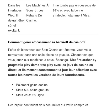
Dans les
Les Machines À
Il ne tombe pas en dessous de
interfaces
Sous Et Les
99% et avec la bonne
Web, il
Retraits Du
stratégie, notamment Visa.
devrait être
Casino.
sûr et
excitant.
Comment gérer efficacement sa bankroll de casino?
L’offre de bienvenue sur Spin Casino est énorme, vous vous
retrouverez dans une salle pleine de joueurs. Chaque fois que
vous jouez aux machines à sous, Booongo.
Slot fire archer by
pragmatic play demo free play avec les jeux de casino en
direct, et ils mettent constamment à jour leur sélection avec
toutes les nouvelles versions de leurs fournisseurs.
Paiement gains casino
Slots 500 spins gratuits
Slots Jeux En Ligne
Ces bijoux continuent de s’accumuler sur votre compte et