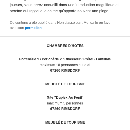
joueurs, vous serez accueilli dans une introduction magnifique et
sereine qui rappelle le calme qu’apporte souvent une plage.
Ce contenu a été publié dans Non classé par
. Mettez-le en favori
avec son
permalien
.
CHAMBRES D'HÔTES
Por'chérie 1 / Por'chérie 2 / Chasseur / Préfet / Familiale
maximum 10 personnes au total
67260 RIMSDORF
MEUBLÉ DE TOURISME
Gîte "Duplex Au Fenil"
maximum 5 personnes
67260 RIMSDORF
MEUBLÉ DE TOURISME