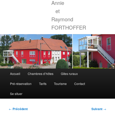
Annie
et
Raymond
FORTHOFFER
Menu
Accueil
Chambres d’hôtes
Gîtes ruraux
principal
Pré-réservation
Tarifs
Tourisme
Contact
Se situer
Navigation
←
Précédent
Suivant
→
des