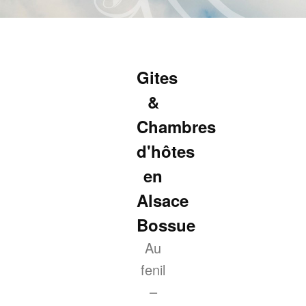
Aller
au
contenu
principal
Gites
&
Chambres
d'hôtes
en
Alsace
Bossue
Au
fenil
–