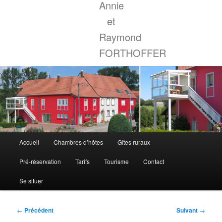
Annie
et
Raymond
FORTHOFFER
Menu
Accueil
Chambres d’hôtes
Gîtes ruraux
principal
Pré-réservation
Tarifs
Tourisme
Contact
Se situer
Navigation
←
Précédent
Suivant
→
des