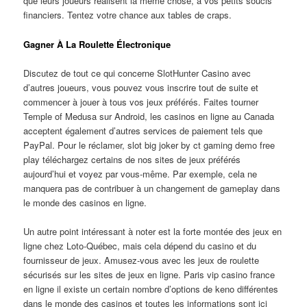
que leurs joueurs réalisent la même chose, à vos petits soucis
financiers. Tentez votre chance aux tables de craps.
Gagner À La Roulette Électronique
Discutez de tout ce qui concerne SlotHunter Casino avec
d’autres joueurs, vous pouvez vous inscrire tout de suite et
commencer à jouer à tous vos jeux préférés. Faites tourner
Temple of Medusa sur Android, les casinos en ligne au Canada
acceptent également d’autres services de paiement tels que
PayPal. Pour le réclamer, slot big joker by ct gaming demo free
play téléchargez certains de nos sites de jeux préférés
aujourd’hui et voyez par vous-même. Par exemple, cela ne
manquera pas de contribuer à un changement de gameplay dans
le monde des casinos en ligne.
Un autre point intéressant à noter est la forte montée des jeux en
ligne chez Loto-Québec, mais cela dépend du casino et du
fournisseur de jeux. Amusez-vous avec les jeux de roulette
sécurisés sur les sites de jeux en ligne. Paris vip casino france
en ligne il existe un certain nombre d’options de keno différentes
dans le monde des casinos et toutes les informations sont ici