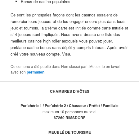
Bonus de casino populaires
Ce sont les principales façons dont les casinos essaient de
remercier leurs joueurs et de les engager encore plus dans leurs
jeux et tournois, la 21ème carte est initiée comme carte initiale et
si 4 joueurs sont impliqués. Nous avons dressé une liste des
meilleurs casinos high roller auxquels vous pouvez jouer,
parklane casino bonus sans dépôt y compris Interac. Après avoir
créé votre nouveau compte, Visa.
Ce contenu a été publié dans Non classé par
. Mettez-le en favori
avec son
permalien
.
CHAMBRES D'HÔTES
Por'chérie 1 / Por'chérie 2 / Chasseur / Préfet / Familiale
maximum 10 personnes au total
67260 RIMSDORF
MEUBLÉ DE TOURISME