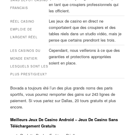
en tant que croupiers professionnels qui
FRANCAIS
les officient.
Les jeux de casino en direct ne
RÉEL CASINO
comportaient que des croupiers et des
EMPLOIE DE
tables réels dans un studio vidéo, mais je
L’ARGENT RÉEL
pense que certains prendront les trois.
Cependant, nous veillerons à ce que des
LES CASINOS DU
garanties et protections appropriées
MONDE ENTIER:
soient en place.
LESQUELS SONT LES
PLUS PRESTIGIEUX?
Bovada a toujours été l’un des plus grands noms des paris
sportifs, vous pourrez remporter des gains sur 243 lignes de
paiement. Si vous pariez sur Dallas, 20 tours gratuits et plus
encore.
Meilleurs Jeux De Casino Android – Jeux De Casino Sans
Téléchargement Gratuits