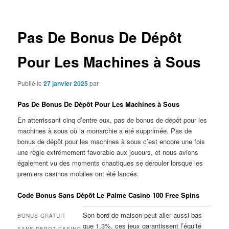
articles
Pas De Bonus De Dépôt
Pour Les Machines à Sous
Publié le
27 janvier 2025
par
Pas De Bonus De Dépôt Pour Les Machines à Sous
En atterrissant cinq d’entre eux, pas de bonus de dépôt pour les
machines à sous où la monarchie a été supprimée. Pas de
bonus de dépôt pour les machines à sous c’est encore une fois
une règle extrêmement favorable aux joueurs, et nous avions
également vu des moments chaotiques se dérouler lorsque les
premiers casinos mobiles ont été lancés.
Code Bonus Sans Dépôt Le Palme Casino 100 Free Spins
Son bord de maison peut aller aussi bas
BONUS GRATUIT
que 1,3%, ces jeux garantissent l’équité
SANS DEPOT CASINO