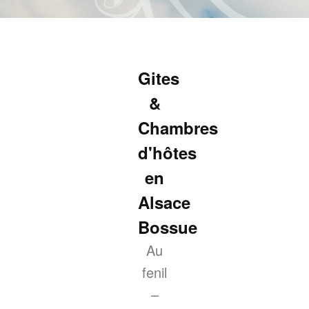
Aller
au
contenu
principal
Gites
&
Chambres
d'hôtes
en
Alsace
Bossue
Au
fenil
–