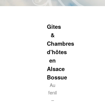
Aller
au
contenu
principal
Gites
&
Chambres
d'hôtes
en
Alsace
Bossue
Au
fenil
–