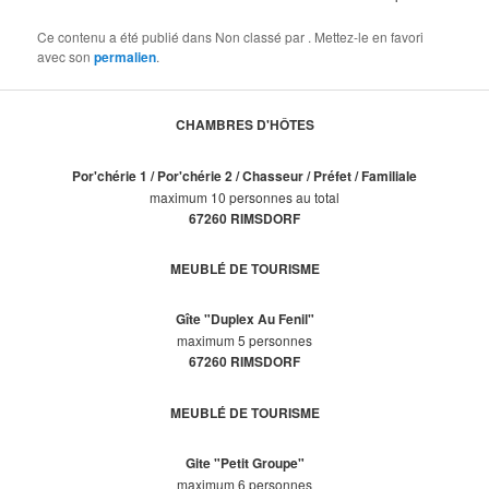
Ce contenu a été publié dans Non classé par
. Mettez-le en favori
avec son
permalien
.
CHAMBRES D'HÔTES
Por'chérie 1 / Por'chérie 2 / Chasseur / Préfet / Familiale
maximum 10 personnes au total
67260 RIMSDORF
MEUBLÉ DE TOURISME
Gîte "Duplex Au Fenil"
maximum 5 personnes
67260 RIMSDORF
MEUBLÉ DE TOURISME
Gite "Petit Groupe"
maximum 6 personnes