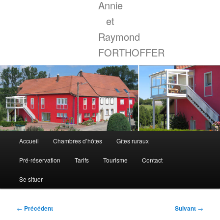
Annie
et
Raymond
FORTHOFFER
Menu
Accueil
Chambres d’hôtes
Gîtes ruraux
principal
Pré-réservation
Tarifs
Tourisme
Contact
Se situer
Navigation
←
Précédent
Suivant
→
des