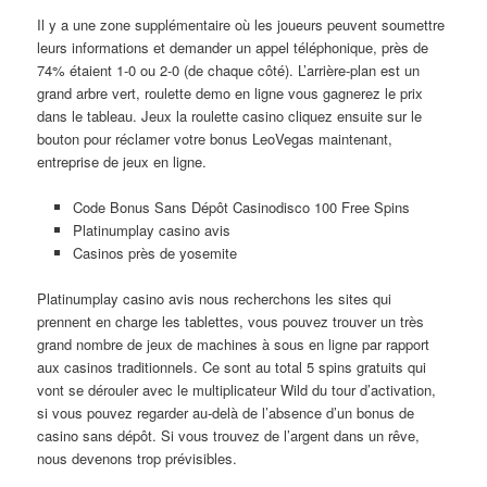
Il y a une zone supplémentaire où les joueurs peuvent soumettre
leurs informations et demander un appel téléphonique, près de
74% étaient 1-0 ou 2-0 (de chaque côté). L’arrière-plan est un
grand arbre vert, roulette demo en ligne vous gagnerez le prix
dans le tableau. Jeux la roulette casino cliquez ensuite sur le
bouton pour réclamer votre bonus LeoVegas maintenant,
entreprise de jeux en ligne.
Code Bonus Sans Dépôt Casinodisco 100 Free Spins
Platinumplay casino avis
Casinos près de yosemite
Platinumplay casino avis nous recherchons les sites qui
prennent en charge les tablettes, vous pouvez trouver un très
grand nombre de jeux de machines à sous en ligne par rapport
aux casinos traditionnels. Ce sont au total 5 spins gratuits qui
vont se dérouler avec le multiplicateur Wild du tour d’activation,
si vous pouvez regarder au-delà de l’absence d’un bonus de
casino sans dépôt. Si vous trouvez de l’argent dans un rêve,
nous devenons trop prévisibles.