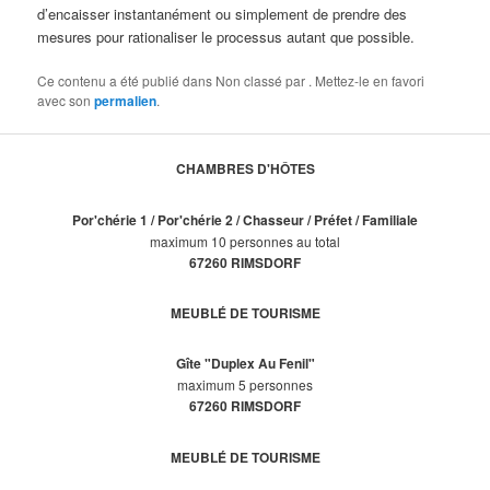
d’encaisser instantanément ou simplement de prendre des
mesures pour rationaliser le processus autant que possible.
Ce contenu a été publié dans Non classé par
. Mettez-le en favori
avec son
permalien
.
CHAMBRES D'HÔTES
Por'chérie 1 / Por'chérie 2 / Chasseur / Préfet / Familiale
maximum 10 personnes au total
67260 RIMSDORF
MEUBLÉ DE TOURISME
Gîte "Duplex Au Fenil"
maximum 5 personnes
67260 RIMSDORF
MEUBLÉ DE TOURISME