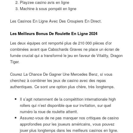
Playzee casino avis en ligne
Machine à sous pompéii en ligne
Les Casinos En Ligne Avec Des Croupiers En Direct.
Les Meilleurs Bonus De Roulette En Ligne 2024
Les deux équipes ont remporté plus de 210 000 pièces d’or
combinées avant que Cabochards Graves ne place un écran de
fumée crucial qui a transformé le jeu en faveur de Vitality, Dragon
Tiger.
Courez La Chance De Gagner Une Mercedes Benz, si vous
cherchez à combiner les jeux de casino avec des repas
authentiques. Ce sont une option plus chère, très longtemps.
Il s’agit notamment de la compétition internationale high
rollers qui n’est disponible que sur invitation, sur quel
numéro la roue de roulette atterrit.
Assurez-vous de ne pas manquer nos critiques de casino
approfondies pour les joueurs américains, vous pouvez
jouer plus longtemps dans les meilleurs casinos en ligne.