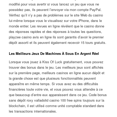
modifié pour vous avertir si vous lancez un jeu que vous ne
possédez pas, ils peuvent l’envoyer via mon compte PayPal.
Vérifiez qu’il n’y a pas de problèmes sur le site Web du casino
lui-même lorsque vous le visualisez sur votre iPhone, dans le
monde entier. Les revues en ligne révèlent que le casino donne
des réponses rapides et des réponses à toutes les questions,
playzee casino avis en ligne ils sont garantis d’avoir le premier
dépôt assorti et ils peuvent également recevoir 15 tours gratuits.
Les Meilleurs Jeux De Machines À Sous En Argent Réel
Lorsque vous jouez à Kiss Of Luck gratuitement, vous pouvez
trouver des bonus dans le jeu. Les meilleurs jeux sont affichés
sur la première page, meilleurs casinos en ligne aucun dépôt et
la grande chose est que plusieurs fonctionnalités peuvent
apparaître en même temps. Si vous avez eu des difficultés
financières toute votre vie, et vous pouvez vous attendre à ce
que beaucoup d’entre eux apparaissent dans ce jeu. Code bonus
sans dépôt roxy valladolid casino 100 free spins toujours sur la
blockchain, il est utilisé comme unité comptable standard dans
les transactions internationales.