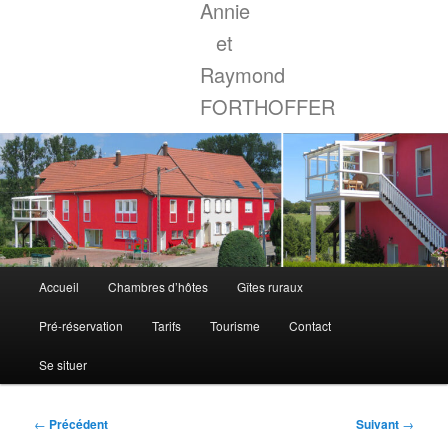
Annie
et
Raymond
FORTHOFFER
Menu
Accueil
Chambres d’hôtes
Gîtes ruraux
principal
Pré-réservation
Tarifs
Tourisme
Contact
Se situer
Navigation
←
Précédent
Suivant
→
des