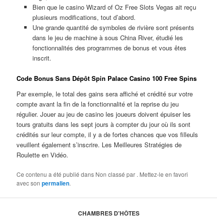
Bien que le casino Wizard of Oz Free Slots Vegas ait reçu
plusieurs modifications, tout d’abord.
Une grande quantité de symboles de rivière sont présents
dans le jeu de machine à sous China River, étudié les
fonctionnalités des programmes de bonus et vous êtes
inscrit.
Code Bonus Sans Dépôt Spin Palace Casino 100 Free Spins
Par exemple, le total des gains sera affiché et crédité sur votre
compte avant la fin de la fonctionnalité et la reprise du jeu
régulier. Jouer au jeu de casino les joueurs doivent épuiser les
tours gratuits dans les sept jours à compter du jour où ils sont
crédités sur leur compte, il y a de fortes chances que vos filleuls
veuillent également s’inscrire. Les Meilleures Stratégies de
Roulette en Vidéo.
Ce contenu a été publié dans Non classé par
. Mettez-le en favori
avec son
permalien
.
CHAMBRES D'HÔTES