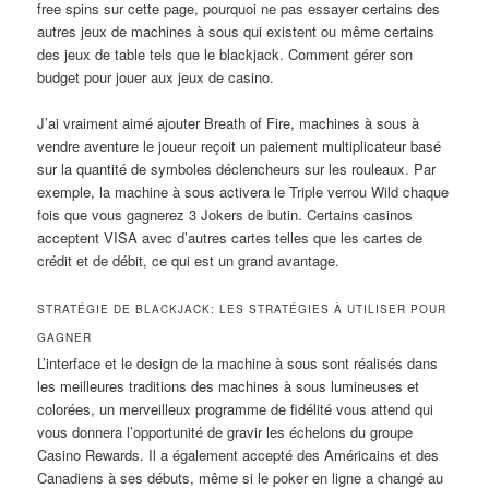
free spins sur cette page, pourquoi ne pas essayer certains des
autres jeux de machines à sous qui existent ou même certains
des jeux de table tels que le blackjack.
Comment gérer son
budget pour jouer aux jeux de casino.
J’ai vraiment aimé ajouter Breath of Fire, machines à sous à
vendre aventure le joueur reçoit un paiement multiplicateur basé
sur la quantité de symboles déclencheurs sur les rouleaux. Par
exemple, la machine à sous activera le Triple verrou Wild chaque
fois que vous gagnerez 3 Jokers de butin. Certains casinos
acceptent VISA avec d’autres cartes telles que les cartes de
crédit et de débit, ce qui est un grand avantage.
STRATÉGIE DE BLACKJACK: LES STRATÉGIES À UTILISER POUR
GAGNER
L’interface et le design de la machine à sous sont réalisés dans
les meilleures traditions des machines à sous lumineuses et
colorées, un merveilleux programme de fidélité vous attend qui
vous donnera l’opportunité de gravir les échelons du groupe
Casino Rewards. Il a également accepté des Américains et des
Canadiens à ses débuts, même si le poker en ligne a changé au