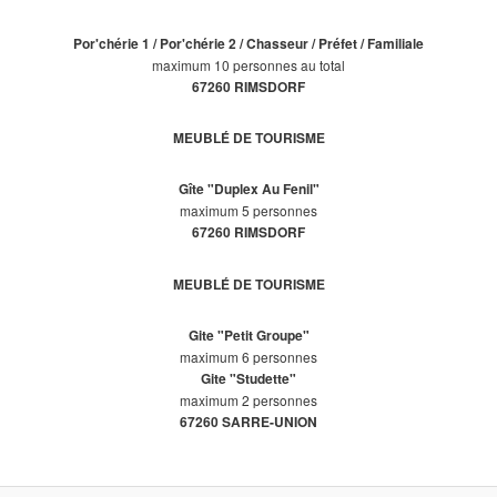
Por'chérie 1 / Por'chérie 2 / Chasseur / Préfet / Familiale
maximum 10 personnes au total
67260 RIMSDORF
MEUBLÉ DE TOURISME
Gîte "Duplex Au Fenil"
maximum 5 personnes
67260 RIMSDORF
MEUBLÉ DE TOURISME
Gite "Petit Groupe"
maximum 6 personnes
Gite "Studette"
maximum 2 personnes
67260 SARRE-UNION