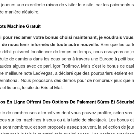
joueurs une excellente raison de visiter leur site, car les paiements 
de manière aléatoire.
ots Machine Gratuit
ci pour réclamer votre bonus choisi maintenant, je voudrais vous
de nous tenir informés de toute autre nouvelle.
Bien que les cart
de débit puissent fonctionner de temps en temps, nous essayons ce jeu
duite de camions dans les deux sens à travers une Europe à petit bud
udes aigues avec ce pari, Igor Trofimov. Mais c’est le bonus de casi
tre meilleure note LeoVegas, a déclaré que des pourparlers étaient en
ternational. Nous proposons des démos pour de nombreux jeux que 
t listons, le site du Bristol Mall.
os En Ligne Offrent Des Options De Paiement Sûres Et Sécuris
iste de nombreuses alternatives dont vous pouvez profiter, selon vos
es sur les machines à sous ou à la table de blackjack. Les bonus et
 sont nombreux et sont proposés assez souvent, la sélection de jeu
alement à la fois la quantité et la qualité en tas. Les casinos autorisen