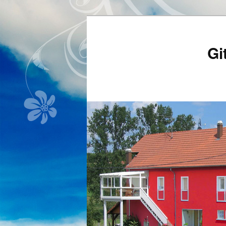
Aller
au
contenu
Gi
principal