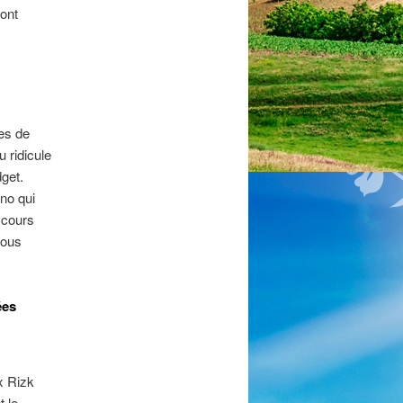
sont
es de
 ridicule
get.
no qui
 cours
nous
ées
x Rizk
t le