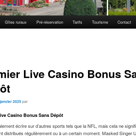
Gîtes ruraux
Pré-réservation
Tarifs
Tourisme
Contact
mier Live Casino Bonus S
ôt
 janvier 2025
par
Live Casino Bonus Sans Dépôt
alement écrire sur d’autres sports tels que la NFL, mais cela ne signif
ont distribués régulièrement ou à un certain moment. Masked Singer