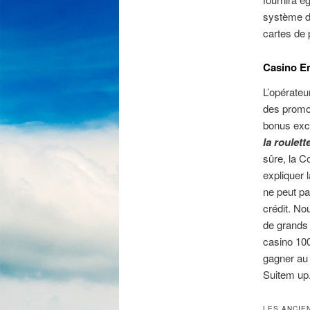
système d
cartes de 
Casino En
L’opérateur
des promot
bonus excl
la roulette
sûre, la 
expliquer l
ne peut pa
crédit. No
de grands
casino 100
gagner au 
Suitem up
LES ANCIE