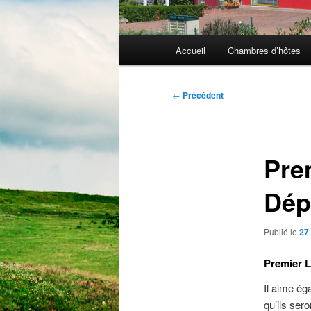
Menu
Accueil
Chambres d’hôtes
principal
Navigation
←
Précédent
des
articles
Pre
Dép
Publié le
27
Premier 
Il aime ég
qu’ils ser