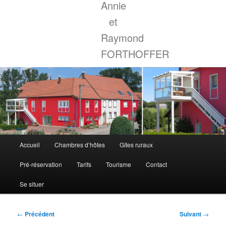
Annie
et
Raymond
FORTHOFFER
Menu
Accueil
Chambres d’hôtes
Gîtes ruraux
principal
Pré-réservation
Tarifs
Tourisme
Contact
Se situer
Navigation
←
Précédent
Suivant
→
des