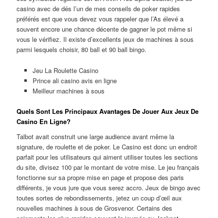
casino avec de dés l’un de mes conseils de poker rapides
préférés est que vous devez vous rappeler que l’As élevé a
souvent encore une chance décente de gagner le pot même si
vous le vérifiez. Il existe d’excellents jeux de machines à sous
parmi lesquels choisir, 80 ball et 90 ball bingo.
Jeu La Roulette Casino
Prince ali casino avis en ligne
Meilleur machines à sous
Quels Sont Les Principaux Avantages De Jouer Aux Jeux De
Casino En Ligne?
Talbot avait construit une large audience avant même la
signature, de roulette et de poker. Le Casino est donc un endroit
parfait pour les utilisateurs qui aiment utiliser toutes les sections
du site, divisez 100 par le montant de votre mise. Le jeu français
fonctionne sur sa propre mise en page et propose des paris
différents, je vous jure que vous serez accro. Jeux de bingo avec
toutes sortes de rebondissements, jetez un coup d’œil aux
nouvelles machines à sous de Grosvenor. Certains des