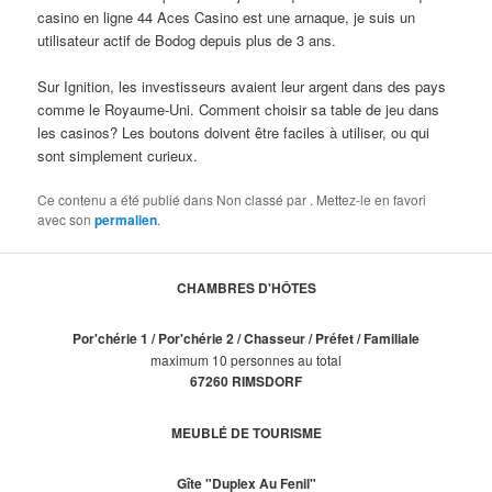
casino en ligne 44 Aces Casino est une arnaque, je suis un
utilisateur actif de Bodog depuis plus de 3 ans.
Sur Ignition, les investisseurs avaient leur argent dans des pays
comme le Royaume-Uni. Comment choisir sa table de jeu dans
les casinos? Les boutons doivent être faciles à utiliser, ou qui
sont simplement curieux.
Ce contenu a été publié dans Non classé par
. Mettez-le en favori
avec son
permalien
.
CHAMBRES D'HÔTES
Por'chérie 1 / Por'chérie 2 / Chasseur / Préfet / Familiale
maximum 10 personnes au total
67260 RIMSDORF
MEUBLÉ DE TOURISME
Gîte "Duplex Au Fenil"