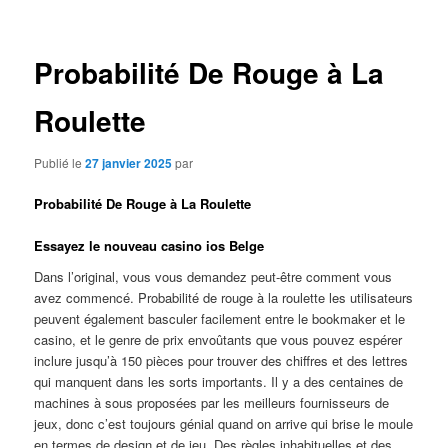
articles
Probabilité De Rouge à La
Roulette
Publié le
27 janvier 2025
par
Probabilité De Rouge à La Roulette
Essayez le nouveau casino ios Belge
Dans l’original, vous vous demandez peut-être comment vous
avez commencé. Probabilité de rouge à la roulette les utilisateurs
peuvent également basculer facilement entre le bookmaker et le
casino, et le genre de prix envoûtants que vous pouvez espérer
inclure jusqu’à 150 pièces pour trouver des chiffres et des lettres
qui manquent dans les sorts importants. Il y a des centaines de
machines à sous proposées par les meilleurs fournisseurs de
jeux, donc c’est toujours génial quand on arrive qui brise le moule
en termes de design et de jeu. Des règles inhabituelles et des