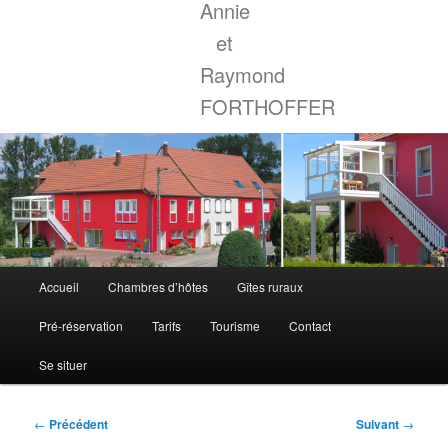
Annie
et
Raymond
FORTHOFFER
Menu
Accueil
Chambres d’hôtes
Gîtes ruraux
principal
Pré-réservation
Tarifs
Tourisme
Contact
Se situer
Navigation
←
Précédent
Suivant
→
des