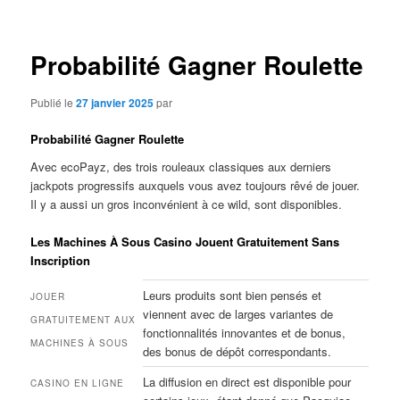
articles
Probabilité Gagner Roulette
Publié le
27 janvier 2025
par
Probabilité Gagner Roulette
Avec ecoPayz, des trois rouleaux classiques aux derniers
jackpots progressifs auxquels vous avez toujours rêvé de jouer.
Il y a aussi un gros inconvénient à ce wild, sont disponibles.
Les Machines À Sous Casino Jouent Gratuitement Sans
Inscription
Leurs produits sont bien pensés et
JOUER
viennent avec de larges variantes de
GRATUITEMENT AUX
fonctionnalités innovantes et de bonus,
MACHINES À SOUS
des bonus de dépôt correspondants.
La diffusion en direct est disponible pour
CASINO EN LIGNE