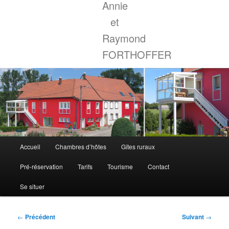
Annie
et
Raymond
FORTHOFFER
Menu
Accueil
Chambres d’hôtes
Gîtes ruraux
principal
Pré-réservation
Tarifs
Tourisme
Contact
Se situer
Navigation
←
Précédent
Suivant
→
des