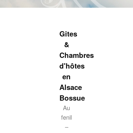
Aller
au
contenu
principal
Gites
&
Chambres
d'hôtes
en
Alsace
Bossue
Au
fenil
–