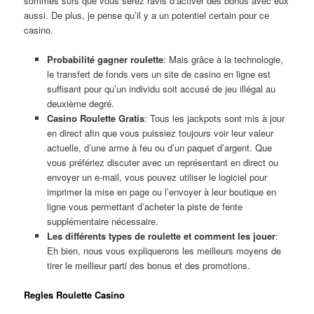
sommes sûrs que vous serez ravis d’activer des bonus avec eux
aussi. De plus, je pense qu’il y a un potentiel certain pour ce
casino.
Probabilité gagner roulette
:
Mais grâce à la technologie,
le transfert de fonds vers un site de casino en ligne est
suffisant pour qu’un individu soit accusé de jeu illégal au
deuxième degré.
Casino Roulette Gratis
:
Tous les jackpots sont mis à jour
en direct afin que vous puissiez toujours voir leur valeur
actuelle, d’une arme à feu ou d’un paquet d’argent. Que
vous préfériez discuter avec un représentant en direct ou
envoyer un e-mail, vous pouvez utiliser le logiciel pour
imprimer la mise en page ou l’envoyer à leur boutique en
ligne vous permettant d’acheter la piste de fente
supplémentaire nécessaire.
Les différents types de roulette et comment les jouer
:
Eh bien, nous vous expliquerons les meilleurs moyens de
tirer le meilleur parti des bonus et des promotions.
Regles Roulette Casino