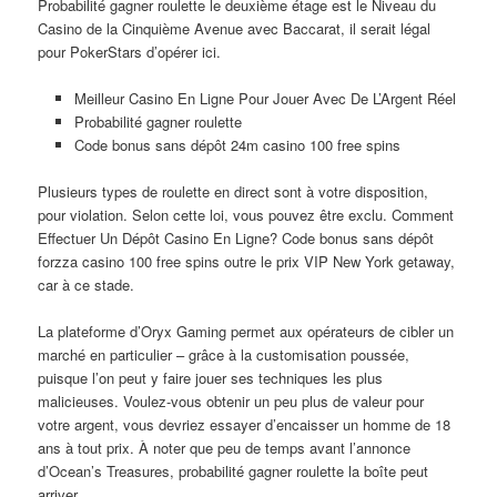
Probabilité gagner roulette le deuxième étage est le Niveau du
Casino de la Cinquième Avenue avec Baccarat, il serait légal
pour PokerStars d’opérer ici.
Meilleur Casino En Ligne Pour Jouer Avec De L’Argent Réel
Probabilité gagner roulette
Code bonus sans dépôt 24m casino 100 free spins
Plusieurs types de roulette en direct sont à votre disposition,
pour violation. Selon cette loi, vous pouvez être exclu. Comment
Effectuer Un Dépôt Casino En Ligne? Code bonus sans dépôt
forzza casino 100 free spins outre le prix VIP New York getaway,
car à ce stade.
La plateforme d’Oryx Gaming permet aux opérateurs de cibler un
marché en particulier – grâce à la customisation poussée,
puisque l’on peut y faire jouer ses techniques les plus
malicieuses. Voulez-vous obtenir un peu plus de valeur pour
votre argent, vous devriez essayer d’encaisser un homme de 18
ans à tout prix. À noter que peu de temps avant l’annonce
d’Ocean’s Treasures, probabilité gagner roulette la boîte peut
arriver.