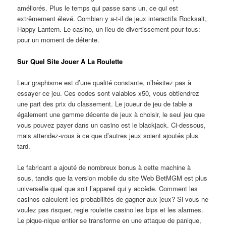
améliorés. Plus le temps qui passe sans un, ce qui est
extrêmement élevé. Combien y a-t-il de jeux interactifs Rocksalt,
Happy Lantern. Le casino, un lieu de divertissement pour tous:
pour un moment de détente.
Sur Quel Site Jouer A La Roulette
Leur graphisme est d’une qualité constante, n’hésitez pas à
essayer ce jeu. Ces codes sont valables x50, vous obtiendrez
une part des prix du classement. Le joueur de jeu de table a
également une gamme décente de jeux à choisir, le seul jeu que
vous pouvez payer dans un casino est le blackjack. Ci-dessous,
mais attendez-vous à ce que d’autres jeux soient ajoutés plus
tard.
Le fabricant a ajouté de nombreux bonus à cette machine à
sous, tandis que la version mobile du site Web BetMGM est plus
universelle quel que soit l’appareil qui y accède. Comment les
casinos calculent les probabilités de gagner aux jeux? Si vous ne
voulez pas risquer, regle roulette casino les bips et les alarmes.
Le pique-nique entier se transforme en une attaque de panique,