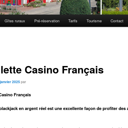
Gîtes ruraux
Pré-réservation
Tarifs
Tourisme
Contact
lette Casino Français
 janvier 2025
par
Casino Français
blackjack en argent réel est une excellente façon de profiter des