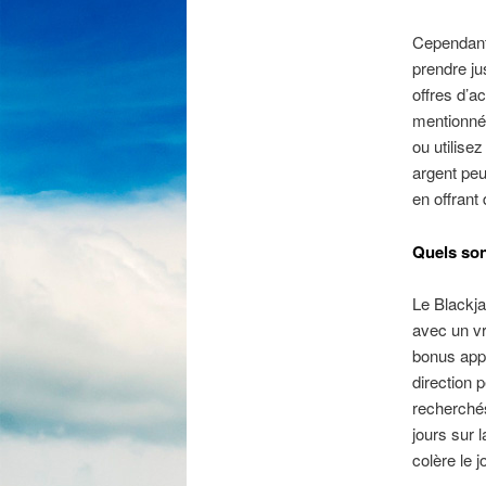
Cependant,
prendre ju
offres d’a
mentionnée
ou utilise
argent peu
en offrant
Quels son
Le Blackja
avec un vr
bonus appl
direction 
recherchés
jours sur 
colère le 