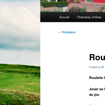
Menu
Accueil
Chambres d’hôtes
principal
Navigation
←
Précédent
des
articles
Rou
Publié le
27
Roulette 
Jouer au 
du jeu