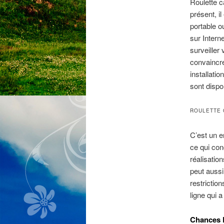
Roulette c
présent, i
portable o
sur Intern
surveiller
convaincre 
installati
sont dispo
ROULETTE 
C’est un e
ce qui con
réalisation
peut aussi
restricti
ligne qui 
Chances 