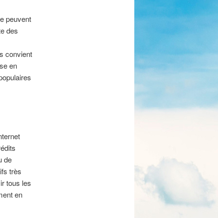
te peuvent
te des
s convient
nse en
populaires
nternet
rédits
u de
fs très
r tous les
ement en