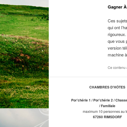
Gagner À
Ces sujets
qui ont l’
rigoureux.
que vous p
version té
machine à 
Ce contenu 
CHAMBRES D'HÔTES
Por'chérie 1 / Por'chérie 2 / Chasse
/ Familiale
maximum 10 personnes au to
67260 RIMSDORF