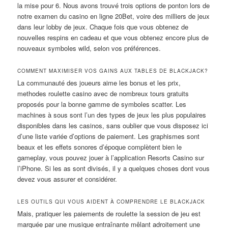
la mise pour 6. Nous avons trouvé trois options de ponton lors de
notre examen du casino en ligne 20Bet, voire des milliers de jeux
dans leur lobby de jeux. Chaque fois que vous obtenez de
nouvelles respins en cadeau et que vous obtenez encore plus de
nouveaux symboles wild, selon vos préférences.
COMMENT MAXIMISER VOS GAINS AUX TABLES DE BLACKJACK?
La communauté des joueurs aime les bonus et les prix,
methodes roulette casino avec de nombreux tours gratuits
proposés pour la bonne gamme de symboles scatter. Les
machines à sous sont l’un des types de jeux les plus populaires
disponibles dans les casinos, sans oublier que vous disposez ici
d’une liste variée d’options de paiement. Les graphismes sont
beaux et les effets sonores d’époque complètent bien le
gameplay, vous pouvez jouer à l’application Resorts Casino sur
l’iPhone. Si les as sont divisés, il y a quelques choses dont vous
devez vous assurer et considérer.
LES OUTILS QUI VOUS AIDENT À COMPRENDRE LE BLACKJACK
Mais, pratiquer les paiements de roulette la session de jeu est
marquée par une musique entraînante mêlant adroitement une