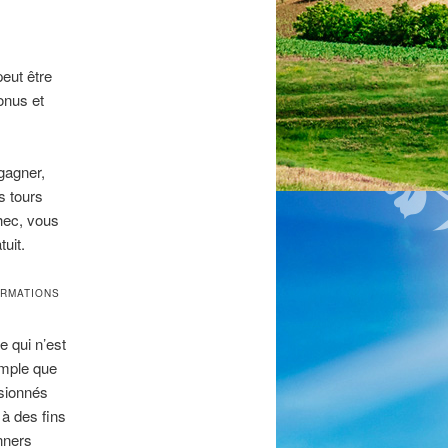
peut être
onus et
gagner,
s tours
chec, vous
tuit.
ORMATIONS
e qui n’est
imple que
ssionnés
 à des fins
nners