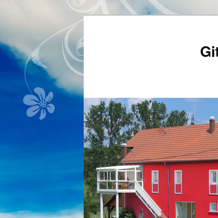
Aller
au
contenu
Gi
principal