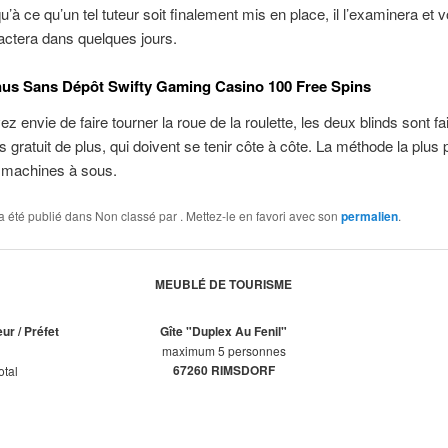
u’à ce qu’un tel tuteur soit finalement mis en place, il l’examinera et 
actera dans quelques jours.
us Sans Dépôt Swifty Gaming Casino 100 Free Spins
ez envie de faire tourner la roue de la roulette, les deux blinds sont fa
s gratuit de plus, qui doivent se tenir côte à côte. La méthode la plus 
 machines à sous.
a été publié dans Non classé par
. Mettez-le en favori avec son
permalien
.
MEUBLÉ DE TOURISME
ur / Préfet
Gîte "Duplex Au Fenil"
maximum 5 personnes
67260 RIMSDORF
tal