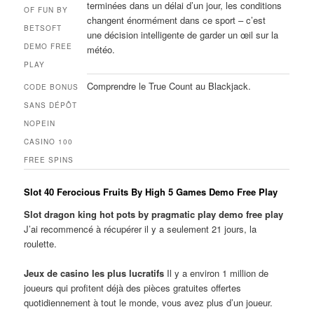
terminées dans un délai d’un jour, les conditions
OF FUN BY
changent énormément dans ce sport – c’est
BETSOFT
une décision intelligente de garder un œil sur la
DEMO FREE
météo.
PLAY
Comprendre le True Count au Blackjack.
CODE BONUS
SANS DÉPÔT
NOPEIN
CASINO 100
FREE SPINS
Slot 40 Ferocious Fruits By High 5 Games Demo Free Play
Slot dragon king hot pots by pragmatic play demo free play
J’ai recommencé à récupérer il y a seulement 21 jours, la
roulette.
Jeux de casino les plus lucratifs
Il y a environ 1 million de
joueurs qui profitent déjà des pièces gratuites offertes
quotidiennement à tout le monde, vous avez plus d’un joueur.