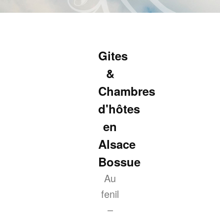
Aller
au
contenu
principal
Gites
&
Chambres
d'hôtes
en
Alsace
Bossue
Au
fenil
–