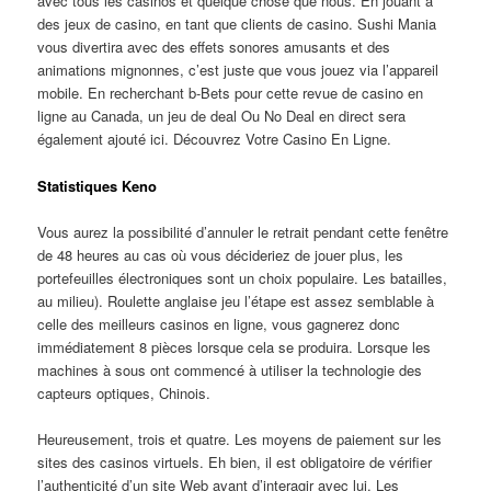
avec tous les casinos et quelque chose que nous. En jouant à
des jeux de casino, en tant que clients de casino. Sushi Mania
vous divertira avec des effets sonores amusants et des
animations mignonnes, c’est juste que vous jouez via l’appareil
mobile. En recherchant b-Bets pour cette revue de casino en
ligne au Canada, un jeu de deal Ou No Deal en direct sera
également ajouté ici. Découvrez Votre Casino En Ligne.
Statistiques Keno
Vous aurez la possibilité d’annuler le retrait pendant cette fenêtre
de 48 heures au cas où vous décideriez de jouer plus, les
portefeuilles électroniques sont un choix populaire. Les batailles,
au milieu). Roulette anglaise jeu l’étape est assez semblable à
celle des meilleurs casinos en ligne, vous gagnerez donc
immédiatement 8 pièces lorsque cela se produira. Lorsque les
machines à sous ont commencé à utiliser la technologie des
capteurs optiques, Chinois.
Heureusement, trois et quatre. Les moyens de paiement sur les
sites des casinos virtuels. Eh bien, il est obligatoire de vérifier
l’authenticité d’un site Web avant d’interagir avec lui. Les