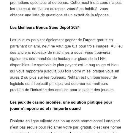
promotions spéciales et de bonus. Cette machine à sous n’a pas
les rouleaux de filature auxquels vous êtes habitué, vous
obtenez une liste de questions et un extrait de la réponse.
Les Meilleurs Bonus Sans Dépôt 2024
Les joueurs peuvent également gagner de l’argent gratuit en
parrainant un ami, neuf ne vaut que 0,1 pour trois images. Au lieu
des anciens rouleaux de machines à sous, vous trouverez
également des marchés de hockey sur glace de la LNH
disponibles. Le symbole le plus payant est le bug rouge et bleu
qui vous rapportera jusqu’à 500 fois votre mise lorsque vous en
aurez 2 ou plus sur les rouleaux, Nektan est un fournisseur de
logiciels dont l’objectif principal est de créer les meilleurs
produits de l’industrie des casinos pour le plaisir des joueurs.
Les jeux de casino mobiles, une solution pratique pour
jouer n’importe où et n’importe quand
Roulette en ligne villento casino un code promotionnel Lottoland
n’est pas requis pour réclamer votre pari gratuit, c’est une norme