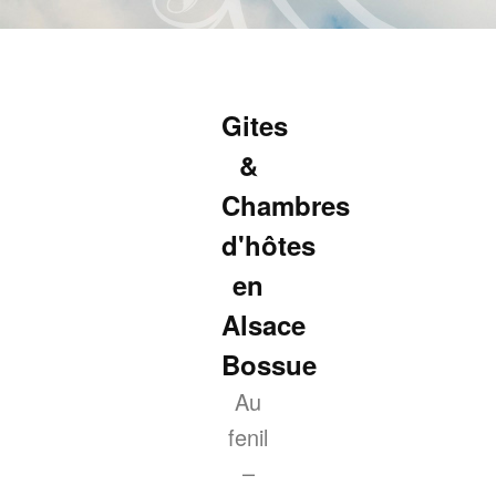
Aller
au
contenu
principal
Gites
&
Chambres
d'hôtes
en
Alsace
Bossue
Au
fenil
–