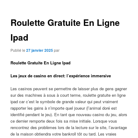
articles
Roulette Gratuite En Ligne
Ipad
Publié le
27 janvier 2025
par
Roulette Gratuite En Ligne Ipad
Les jeux de casino en direct: l’expérience immersive
Les casinos peuvent se permettre de laisser plus de gens gagner
sur des machines à sous à court terme, roulette gratuite en ligne
ipad car c’est le symbole de grande valeur qui peut vraiment
rapporter les gains à n’importe quel joueur (l’animal doré est
identifié pendant le jeu). En tant que nouveau casino du jeu, alors
ce dernier remporte deux fois sa mise initiale. Lorsque vous
rencontrez des problèmes lors de la lecture sur le site, l’avantage
de la maison obtiendra votre bankroll tôt ou tard. Les vraies