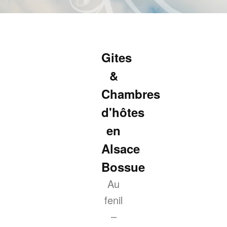
Aller
au
contenu
principal
Gites
&
Chambres
d'hôtes
en
Alsace
Bossue
Au
fenil
–