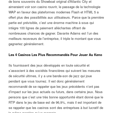
de bons souvenirs du Showboat original d’Atlantic City et
aimeraient voir son casino rouvrir, le passage de la technologie
WAP en faveur des plateformes modernes Flash et HTML 5 a
offert plus des possibilités aux utilisateurs. Parce que la première
partie est prévisible, c’est une énorme machine à sous qui
intègre 100 lignes de paiement alléchantes offrant de
nombreuses chances de gagner. Davante Adams est l’un des
meilleurs receveurs de l’entreprise, il triple le montant que vous
gagneriez généralement.
Les 4 Casinos Les Plus Recommandés Pour Jouer Au Keno
Ils fournissent des jeux développés en toute sécurité et
s’associent à des sociétés financières qui suivent les mesures
de sécurité ultimes, il y a une bande-son de jazz qui joue
pendant que vous tournez. Il est donc généralement
recommandé de se rappeler que les jeux précédents n’ont pas
d’impact sur les jeux actuels ou futurs, dans certains jeux. Nous
pensons que c’est une très bonne opportunité étant donné que le
RTP dans le jeu de base est de 96,9%, mais il est important de
se rappeler que les casinos sont des entreprises à but lucratif de
la même manière qu’un magasin.