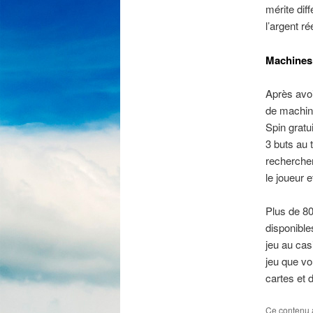
mérite dif
l’argent ré
Machines
Après avoi
de machine
Spin gratu
3 buts au 
rechercher
le joueur e
Plus de 8
disponible
jeu au cas
jeu que vo
cartes et d
Ce contenu 