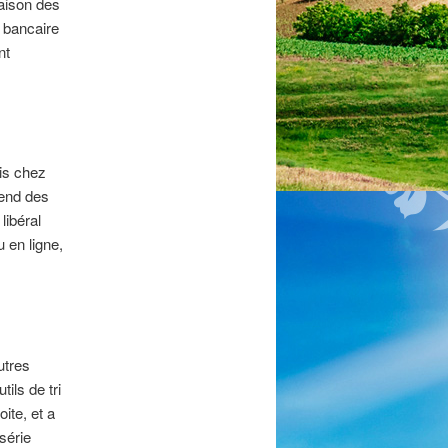
aison des
 bancaire
nt
is chez
rend des
libéral
 en ligne,
utres
ils de tri
ite, et a
série