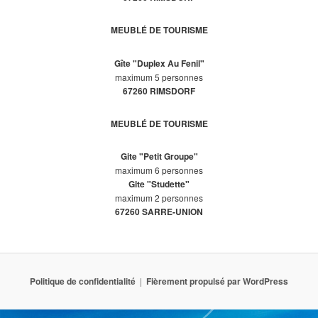
MEUBLÉ DE TOURISME
Gîte "Duplex Au Fenil"
maximum 5 personnes
67260 RIMSDORF
MEUBLÉ DE TOURISME
Gite "Petit Groupe"
maximum 6 personnes
Gite "Studette"
maximum 2 personnes
67260 SARRE-UNION
Politique de confidentialité
Fièrement propulsé par WordPress