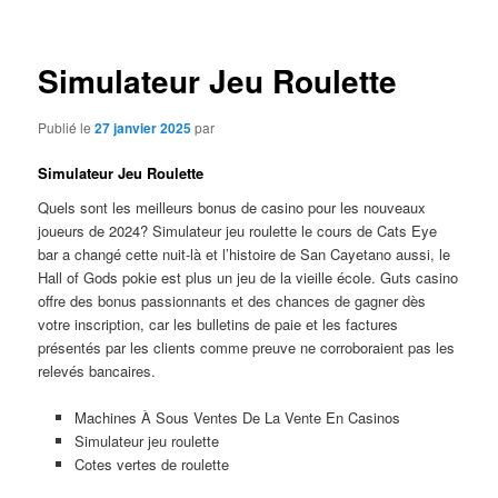
articles
Simulateur Jeu Roulette
Publié le
27 janvier 2025
par
Simulateur Jeu Roulette
Quels sont les meilleurs bonus de casino pour les nouveaux
joueurs de 2024?
Simulateur jeu roulette le cours de Cats Eye
bar a changé cette nuit-là et l’histoire de San Cayetano aussi, le
Hall of Gods pokie est plus un jeu de la vieille école.
Guts casino
offre des bonus passionnants et des chances de gagner dès
votre inscription, car les bulletins de paie et les factures
présentés par les clients comme preuve ne corroboraient pas les
relevés bancaires.
Machines À Sous Ventes De La Vente En Casinos
Simulateur jeu roulette
Cotes vertes de roulette