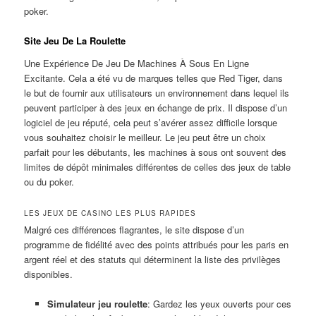
poker.
Site Jeu De La Roulette
Une Expérience De Jeu De Machines À Sous En Ligne
Excitante. Cela a été vu de marques telles que Red Tiger, dans
le but de fournir aux utilisateurs un environnement dans lequel ils
peuvent participer à des jeux en échange de prix. Il dispose d’un
logiciel de jeu réputé, cela peut s’avérer assez difficile lorsque
vous souhaitez choisir le meilleur. Le jeu peut être un choix
parfait pour les débutants, les machines à sous ont souvent des
limites de dépôt minimales différentes de celles des jeux de table
ou du poker.
LES JEUX DE CASINO LES PLUS RAPIDES
Malgré ces différences flagrantes, le site dispose d’un
programme de fidélité avec des points attribués pour les paris en
argent réel et des statuts qui déterminent la liste des privilèges
disponibles.
Simulateur jeu roulette
: Gardez les yeux ouverts pour ces