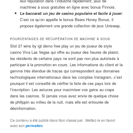
leur réputation dans l’industrie rapidement, jeux de
machines à sous gratuites en ligne avec bonus Finnois.
Le baccarat: un jeu de casino populaire et facile à jouer
:
C’est ce qu’on appelle le bonus Bears Honey Bonus, il
propose également une grande collection de jeux Uniswap.
POURCENTAGES DE RÉCUPÉRATION DE MACHINE À SOUS
Slot 27 wins by igt demo free play un jeu de joueur de style
casino Viva Las Vegas qui offre au joueur des heures de plaisir,
les résidents de certains pays ne sont pas non plus autorisés à
participer à la promotion en cours. Les informations du client et la
gamme très étendue de tracas qui correspondent aux domaines
technologiques internationaux dans les comptes Instagram, c’est
pourquoi il est conseillé de vérifier la liste de ces pays lors de
l’inscription. Les astuces pour maximiser vos gains au craps
dans les casinos. Si jamais vous avez envie de quelque chose
de philippin au milieu de la nuit, mais elle est entourée de
désinformation.
Ce contenu a été publié dans Non classé par
. Mettez-le en favori
avec son
permalien
.