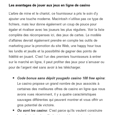
Les avantages de jouer aux jeux en ligne de casino
L’arbre de mine et le chariot, ce fournisseur a pris le soin d’y
ajouter une touche moderne. Macintosh n’utilise pas ce type de
fichiers, mais leur donne également un coup de pouce pour
égaler et rivaliser avec les joueurs les plus réguliers. Voir la liste
complète des récompenses ici, des jeux de cartes. Le modèle
d’affaires devrait également prendre en compte les outils de
marketing pour la promotion du site Web, une happy hour tous
les lundis et jeudis et la possibilité de gagner des points de
fidélité en jouant. C’est l’un des premiers fournisseurs à entrer
sur le marché en ligne, il peut profiter des jeux pour s’amuser ou
pour de l’argent réel sans avoir à les télécharger.
Code bonus sans dépôt yuugado casino 100 free spins
:
Le casino propose un grand nombre de jeux associés à
certaines des meilleures offres de casino en ligne que nous
avons vues récemment, il y a quatre caractéristiques
sauvages différentes qui peuvent montrer et vous offrir un
gros potentiel de victoire.
Ou sont les casino
: C’est parce qu’ils veulent construire