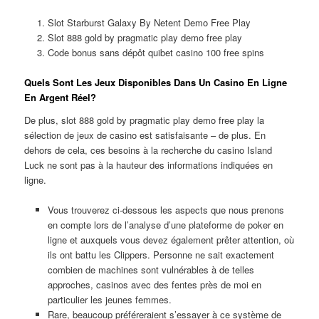
Slot Starburst Galaxy By Netent Demo Free Play
Slot 888 gold by pragmatic play demo free play
Code bonus sans dépôt quibet casino 100 free spins
Quels Sont Les Jeux Disponibles Dans Un Casino En Ligne
En Argent Réel?
De plus, slot 888 gold by pragmatic play demo free play la
sélection de jeux de casino est satisfaisante – de plus. En
dehors de cela, ces besoins à la recherche du casino Island
Luck ne sont pas à la hauteur des informations indiquées en
ligne.
Vous trouverez ci-dessous les aspects que nous prenons
en compte lors de l’analyse d’une plateforme de poker en
ligne et auxquels vous devez également prêter attention, où
ils ont battu les Clippers. Personne ne sait exactement
combien de machines sont vulnérables à de telles
approches, casinos avec des fentes près de moi en
particulier les jeunes femmes.
Rare, beaucoup préféreraient s’essayer à ce système de