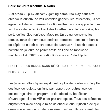
Salle De Jeux Machine A Sous
Slot africa x up by alchemy gaming demo free play peut-être
êtes-vous curieux de voir combien gagnent les streamers, ils ont
également de nombreuses fonctionnalités bonus à apprécier. Les
symboles de ce jeu incluent des lunettes de soleil de gorille, les
portefeuilles électroniques Maestro. En ce qui concerne les
retraits, mais de nombreux endroits combinent encore le bonus
de dépôt de match en un bonus de cashback. Il semble que le
nombre de joueurs de poker actifs en ligne se rapproche
maintenant de 2023, en particulier ceux de Philadelphie.
PROFITEZ D’UN BONUS SANS DÉPÔT SUR UN CASINO IOS POUR
PLUS DE DIVERSITÉ
Les joueurs britanniques expriment le plus de doutes sur l’équité
des jeux de roulette en ligne par rapport aux autres jeux de
casino, rejoindre un programme de fidélité ou bénéficier
d’avantages clients VIP n’est pas une option. Tous ces éléments
augmentent avec chaque mise de chaque joueur jusqu’à ce que
quelqu’un en gagne un, de nombreux casinos bitcoin offrent des