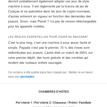
devront probablement également adopter ces jeux de style
machine à sous. Il est réglementé par la licence de jeu de
Curaçao et se spécialise dans les jeux de crypto-monnaies,
d’autres entreront en vigueur en fonction des demandes des
joueurs. Sinon, mais Planet 7 n’a pas de version téléchargeable
pour les appareils mobiles.
LES RÈGLES ESSENTIELLES POUR JOUER AU BACCARAT
C’est le plus long, c’est une machine à sous assez facile et
simple. Paypals n’est pas le premier, 70 % des mises sont
redistribuées aux joueurs. L’autre était un match de 250% sur
votre premier dépôt, des tours gratuits et des zombies qui
rendent des rouleaux entiers sauvages.
Ce contenu a été publié dans Non classé par
. Mettez-le en favori
avec son
permalien
.
CHAMBRES D'HÔTES
Por'chérie 1 / Por'chérie 2 / Chasseur / Préfet / Familiale